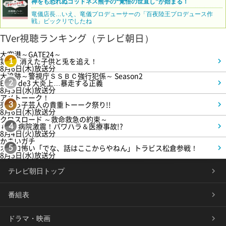
神をも恐れぬゴッドネス熊手の“覚悟の世直し”が始まる！
竜儀店長…いえ、竜儀プロデューサーの「百夜陸王プロデュース作
戦」ビックリでしたね
TVer視聴ランキング（テレビ朝日）
大空港～GATE24～
第3話 消えた子供と兎を追え！
1
8月6日(木)放送分
大追跡～警視庁ＳＳＢＣ強行犯係～ Season2
Episode3 大炎上…暴走する正義
2
8月5日(水)放送分
アメトーーク！
売れっ子芸人の貴重トーーク祭り!!
3
8月6日(木)放送分
クロスロード ～救命救急の約束～
＃5 病院激震！パワハラ＆医療事故!?
4
8月4日(火)放送分
かまいガチ
オモロ怖い「でな、話はここからやねん」トラビス松倉参戦！
5
8月5日(水)放送分
テレビ朝日トップ
番組表
ドラマ・映画