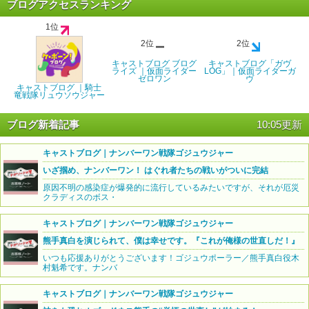
ブログアクセスランキング
1位
2位
2位
キャストブログ ブログ
キャストブログ「ガヴ
ライズ ｜仮面ライダー
LOG」｜仮面ライダーガ
ゼロワン
ヴ
キャストブログ ｜騎士
竜戦隊リュウソウジャー
ブログ新着記事
10:05更新
キャストブログ｜ナンバーワン戦隊ゴジュウジャー
いざ掴め、ナンバーワン！ はぐれ者たちの戦いがついに完結
原因不明の感染症が爆発的に流行しているみたいですが、それが厄災
クラディスのボス・
キャストブログ｜ナンバーワン戦隊ゴジュウジャー
熊手真白を演じられて、僕は幸せです。『これが俺様の世直しだ！』
いつも応援ありがとうございます！ゴジュウポーラー／熊手真白役木
村魁希です。ナンバ
キャストブログ｜ナンバーワン戦隊ゴジュウジャー