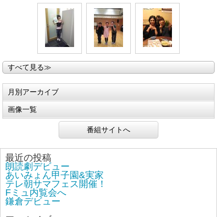
すべて見る≫
月別アーカイブ
画像一覧
番組サイトへ
最近の投稿
朗読劇デビュー
あいみょん甲子園&実家
テレ朝サマフェス開催！
Fミュ内覧会へ
鎌倉デビュー