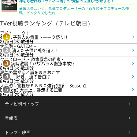
神をも恐れぬゴッドネス熊手の“覚悟の世直し”が始まる！
竜儀店長…いえ、竜儀プロデューサーの「百夜陸王プロデュース作
戦」ビックリでしたね
TVer視聴ランキング（テレビ朝日）
アメトーーク！
売れっ子芸人の貴重トーーク祭り!!
1
8月6日(木)放送分
大空港～GATE24～
第3話 消えた子供と兎を追え！
2
8月6日(木)放送分
クロスロード ～救命救急の約束～
＃5 病院激震！パワハラ＆医療事故!?
3
8月4日(火)放送分
夏色の雲が恋と嵐をまきおこす
第5話 「好き」涙の告白!?
4
8月8日(土)放送分
大追跡～警視庁ＳＳＢＣ強行犯係～ Season2
Episode3 大炎上…暴走する正義
5
8月5日(水)放送分
テレビ朝日トップ
番組表
ドラマ・映画