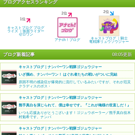
ブログアクセスランキング
2位
2位
1位
キャストブログ ブログ
ライズ ｜仮面ライダー
ゼロワン
キャストブログ ｜騎士
アナch！ブログ
竜戦隊リュウソウジャー
ブログ新着記事
08:05更新
キャストブログ｜ナンバーワン戦隊ゴジュウジャー
いざ掴め、ナンバーワン！ はぐれ者たちの戦いがついに完結
原因不明の感染症が爆発的に流行しているみたいですが、それが厄災
クラディスのボス・
キャストブログ｜ナンバーワン戦隊ゴジュウジャー
熊手真白を演じられて、僕は幸せです。『これが俺様の世直しだ！』
いつも応援ありがとうございます！ゴジュウポーラー／熊手真白役木
村魁希です。ナンバ
キャストブログ｜ナンバーワン戦隊ゴジュウジャー