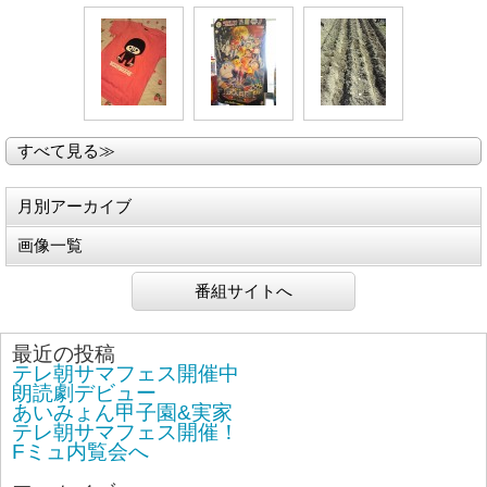
すべて見る≫
月別アーカイブ
画像一覧
番組サイトへ
最近の投稿
テレ朝サマフェス開催中
朗読劇デビュー
あいみょん甲子園&実家
テレ朝サマフェス開催！
Fミュ内覧会へ