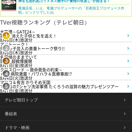
神をも恐れぬゴッドネス熊手の“覚悟の世直し”が始まる！
竜儀店長…いえ、竜儀プロデューサーの「百夜陸王プロデュース作
戦」ビックリでしたね
TVer視聴ランキング（テレビ朝日）
大空港～GATE24～
第3話 消えた子供と兎を追え！
1
8月6日(木)放送分
アメトーーク！
売れっ子芸人の貴重トーーク祭り!!
2
8月6日(木)放送分
名探偵のままでいて
第4話 超戦慄展開
3
8月7日(金)放送分
クロスロード ～救命救急の約束～
＃5 病院激震！パワハラ＆医療事故!?
4
8月4日(火)放送分
マツコ＆有吉 かりそめ天国
マツコのTシャツ洗濯事情 たくろうの滋賀の魅力プレゼンツアー
5
8月7日(金)放送分
テレビ朝日トップ
番組表
ドラマ・映画