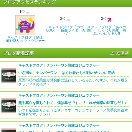
ブログアクセスランキング
1位
2位
2位
キャストブログ「ガヴ
スタッフブログ「あべの
LOG」｜仮面ライダーガ
間」｜しくじり先生 俺
ヴ
みたいになるな!!
キャストブログ ｜騎士
竜戦隊リュウソウジャー
ブログ新着記事
19:05更新
キャストブログ｜ナンバーワン戦隊ゴジュウジャー
いざ掴め、ナンバーワン！ はぐれ者たちの戦いがついに完結
原因不明の感染症が爆発的に流行しているみたいですが、それが厄災
クラディスのボス・
キャストブログ｜ナンバーワン戦隊ゴジュウジャー
熊手真白を演じられて、僕は幸せです。『これが俺様の世直しだ！』
いつも応援ありがとうございます！ゴジュウポーラー／熊手真白役木
村魁希です。ナンバ
キャストブログ｜ナンバーワン戦隊ゴジュウジャー