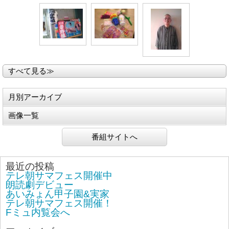
すべて見る≫
月別アーカイブ
画像一覧
番組サイトへ
最近の投稿
テレ朝サマフェス開催中
朗読劇デビュー
あいみょん甲子園&実家
テレ朝サマフェス開催！
Fミュ内覧会へ