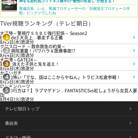
神をも恐れぬゴッドネス熊手の“覚悟の世直し”が始まる！
竜儀店長…いえ、竜儀プロデューサーの「百夜陸王プロデュース作
戦」ビックリでしたね
TVer視聴ランキング（テレビ朝日）
大追跡～警視庁ＳＳＢＣ強行犯係～ Season2
Episode3 大炎上…暴走する正義
1
8月5日(水)放送分
クロスロード ～救命救急の約束～
＃5 病院激震！パワハラ＆医療事故!?
2
8月4日(火)放送分
大空港～GATE24～
第3話 消えた子供と兎を追え！
3
8月6日(木)放送分
かまいガチ
オモロ怖い「でな、話はここからやねん」トラビス松倉参戦！
4
8月5日(水)放送分
ロンドンハーツ
【恋の行方は？】ラブマゲドン…FANTASTICSvs紅しょうがら女芸人軍
5
団
8月4日(火)放送分
テレビ朝日トップ
番組表
ドラマ・映画