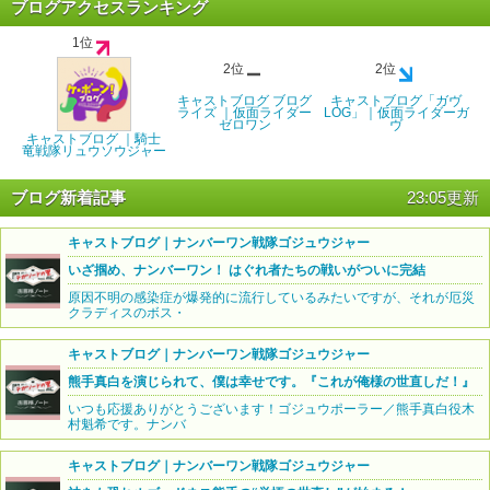
ブログアクセスランキング
1位
2位
2位
キャストブログ ブログ
キャストブログ「ガヴ
ライズ ｜仮面ライダー
LOG」｜仮面ライダーガ
ゼロワン
ヴ
キャストブログ ｜騎士
竜戦隊リュウソウジャー
ブログ新着記事
23:05更新
キャストブログ｜ナンバーワン戦隊ゴジュウジャー
いざ掴め、ナンバーワン！ はぐれ者たちの戦いがついに完結
原因不明の感染症が爆発的に流行しているみたいですが、それが厄災
クラディスのボス・
キャストブログ｜ナンバーワン戦隊ゴジュウジャー
熊手真白を演じられて、僕は幸せです。『これが俺様の世直しだ！』
いつも応援ありがとうございます！ゴジュウポーラー／熊手真白役木
村魁希です。ナンバ
キャストブログ｜ナンバーワン戦隊ゴジュウジャー