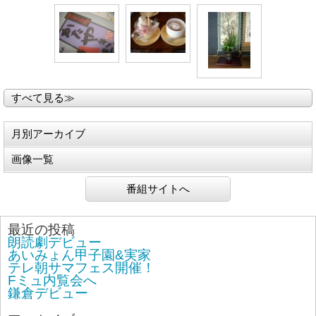
すべて見る≫
月別アーカイブ
画像一覧
番組サイトへ
最近の投稿
朗読劇デビュー
あいみょん甲子園&実家
テレ朝サマフェス開催！
Fミュ内覧会へ
鎌倉デビュー