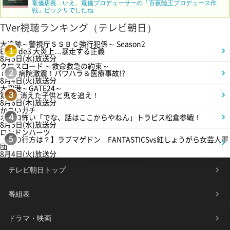
竜儀店長…いえ、竜儀プロデューサーの「百夜陸王プロデュース作
戦」ビックリでしたね
TVer視聴ランキング（テレビ朝日）
大追跡～警視庁ＳＳＢＣ強行犯係～ Season2
Episode3 大炎上…暴走する正義
1
8月5日(水)放送分
クロスロード ～救命救急の約束～
＃5 病院激震！パワハラ＆医療事故!?
2
8月4日(火)放送分
大空港～GATE24～
第3話 消えた子供と兎を追え！
3
8月6日(木)放送分
かまいガチ
オモロ怖い「でな、話はここからやねん」トラビス松倉参戦！
4
8月5日(水)放送分
ロンドンハーツ
【恋の行方は？】ラブマゲドン…FANTASTICSvs紅しょうがら女芸人軍
5
団
8月4日(火)放送分
テレビ朝日トップ
番組表
ドラマ・映画