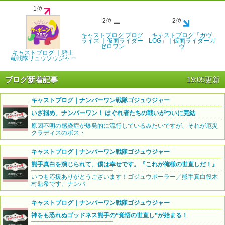
1位
2位
2位
キャストブログ ブログ
キャストブログ「ガヴ
ライズ ｜仮面ライダー
LOG」｜仮面ライダーガ
ゼロワン
ヴ
キャストブログ ｜騎士
竜戦隊リュウソウジャー
ブログ新着記事
19:05更新
キャストブログ｜ナンバーワン戦隊ゴジュウジャー
いざ掴め、ナンバーワン！ はぐれ者たちの戦いがついに完結
原因不明の感染症が爆発的に流行しているみたいですが、それが厄災
クラディスのボス・
キャストブログ｜ナンバーワン戦隊ゴジュウジャー
熊手真白を演じられて、僕は幸せです。『これが俺様の世直しだ！』
いつも応援ありがとうございます！ゴジュウポーラー／熊手真白役木
村魁希です。ナンバ
キャストブログ｜ナンバーワン戦隊ゴジュウジャー
神をも恐れぬゴッドネス熊手の“覚悟の世直し”が始まる！