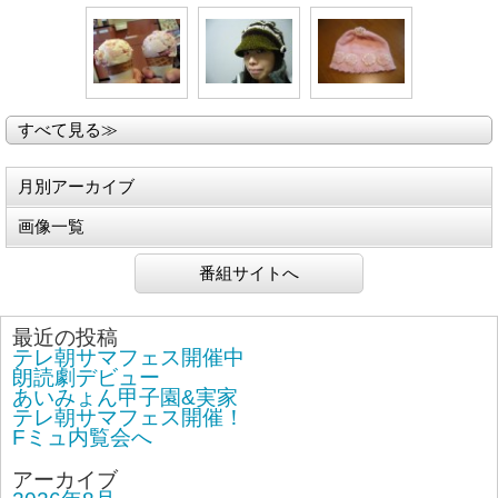
すべて見る≫
月別アーカイブ
画像一覧
番組サイトへ
最近の投稿
テレ朝サマフェス開催中
朗読劇デビュー
あいみょん甲子園&実家
テレ朝サマフェス開催！
Fミュ内覧会へ
アーカイブ