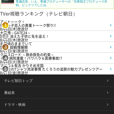
竜儀店長…いえ、竜儀プロデューサーの「百夜陸王プロデュース作
戦」ビックリでしたね
TVer視聴ランキング（テレビ朝日）
アメトーーク！
売れっ子芸人の貴重トーーク祭り!!
1
8月6日(木)放送分
大空港～GATE24～
第3話 消えた子供と兎を追え！
2
8月6日(木)放送分
名探偵のままでいて
第4話 超戦慄展開
3
8月7日(金)放送分
クロスロード ～救命救急の約束～
＃5 病院激震！パワハラ＆医療事故!?
4
8月4日(火)放送分
マツコ＆有吉 かりそめ天国
マツコのTシャツ洗濯事情 たくろうの滋賀の魅力プレゼンツアー
5
8月7日(金)放送分
テレビ朝日トップ
番組表
ドラマ・映画