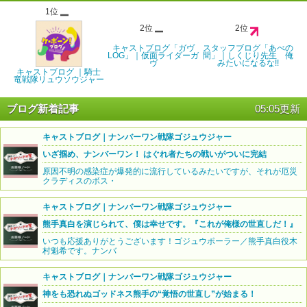
1位
2位
2位
キャストブログ「ガヴ
スタッフブログ「あべの
LOG」｜仮面ライダーガ
間」｜しくじり先生 俺
ヴ
みたいになるな!!
キャストブログ ｜騎士
竜戦隊リュウソウジャー
ブログ新着記事
05:05更新
キャストブログ｜ナンバーワン戦隊ゴジュウジャー
いざ掴め、ナンバーワン！ はぐれ者たちの戦いがついに完結
原因不明の感染症が爆発的に流行しているみたいですが、それが厄災
クラディスのボス・
キャストブログ｜ナンバーワン戦隊ゴジュウジャー
熊手真白を演じられて、僕は幸せです。『これが俺様の世直しだ！』
いつも応援ありがとうございます！ゴジュウポーラー／熊手真白役木
村魁希です。ナンバ
キャストブログ｜ナンバーワン戦隊ゴジュウジャー
神をも恐れぬゴッドネス熊手の“覚悟の世直し”が始まる！