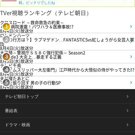
戦」ビックリでしたね
TVer視聴ランキング（テレビ朝日）
クロスロード ～救命救急の約束～
＃5 病院激震！パワハラ＆医療事故!?
1
8月4日(火)放送分
ロンドンハーツ
【恋の行方は？】ラブマゲドン…FANTASTICSvs紅しょうがら女芸人軍
2
団
8月4日(火)放送分
大追跡～警視庁ＳＳＢＣ強行犯係～ Season2
Episode3 大炎上…暴走する正義
3
8月5日(水)放送分
テレビ千鳥
「タイムスリッパー大左衛門」江戸時代から大悟似の侍がやってきた!?
4
8月4日(火)放送分
夫が寝たあとに
ママを振り回す 男の子の行動SP
5
8月4日(火)放送分
テレビ朝日トップ
番組表
ドラマ・映画