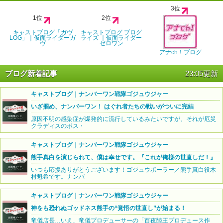
3位
1位
2位
キャストブログ「ガヴ
キャストブログ ブログ
LOG」｜仮面ライダーガ
ライズ ｜仮面ライダー
ヴ
ゼロワン
アナch！ブログ
ブログ新着記事
23:05更新
キャストブログ｜ナンバーワン戦隊ゴジュウジャー
いざ掴め、ナンバーワン！ はぐれ者たちの戦いがついに完結
原因不明の感染症が爆発的に流行しているみたいですが、それが厄災
クラディスのボス・
キャストブログ｜ナンバーワン戦隊ゴジュウジャー
熊手真白を演じられて、僕は幸せです。『これが俺様の世直しだ！』
いつも応援ありがとうございます！ゴジュウポーラー／熊手真白役木
村魁希です。ナンバ
キャストブログ｜ナンバーワン戦隊ゴジュウジャー
神をも恐れぬゴッドネス熊手の“覚悟の世直し”が始まる！
竜儀店長…いえ、竜儀プロデューサーの「百夜陸王プロデュース作