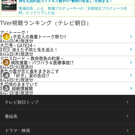
神をも恐れぬゴッドネス熊手の“覚悟の世直し”が始まる！
竜儀店長…いえ、竜儀プロデューサーの「百夜陸王プロデュース作
戦」ビックリでしたね
TVer視聴ランキング（テレビ朝日）
アメトーーク！
売れっ子芸人の貴重トーーク祭り!!
1
8月6日(木)放送分
大空港～GATE24～
第3話 消えた子供と兎を追え！
2
8月6日(木)放送分
クロスロード ～救命救急の約束～
＃5 病院激震！パワハラ＆医療事故!?
3
8月4日(火)放送分
夏色の雲が恋と嵐をまきおこす
第5話 「好き」涙の告白!?
4
8月8日(土)放送分
名探偵のままでいて
第4話 超戦慄展開
5
8月7日(金)放送分
テレビ朝日トップ
番組表
ドラマ・映画