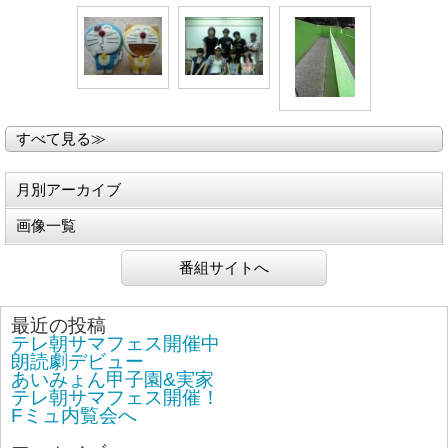
すべて見る≫
月別アーカイブ
画像一覧
番組サイトへ
最近の投稿
テレ朝サマフェス開催中
朗読劇デビュー
あいみょん甲子園&実家
テレ朝サマフェス開催！
Fミュ内覧会へ