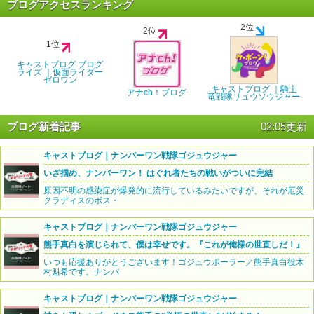
ブログアクセスランキング
2位
2位
1位
キャストブログ ブログ
ライズ ｜仮面ライダー
ゼロワン
キャストブログ ｜騎士
アナch！ブログ
竜戦隊リュウソウジャー
ブログ新着記事
02:05更新
キャストブログ｜ナンバーワン戦隊ゴジュウジャー
いざ掴め、ナンバーワン！ はぐれ者たちの戦いがついに完結
原因不明の感染症が爆発的に流行しているみたいですが、それが厄災
クラディスのボス・
キャストブログ｜ナンバーワン戦隊ゴジュウジャー
熊手真白を演じられて、僕は幸せです。『これが俺様の世直しだ！』
いつも応援ありがとうございます！ゴジュウポーラー／熊手真白役木
村魁希です。ナンバ
キャストブログ｜ナンバーワン戦隊ゴジュウジャー