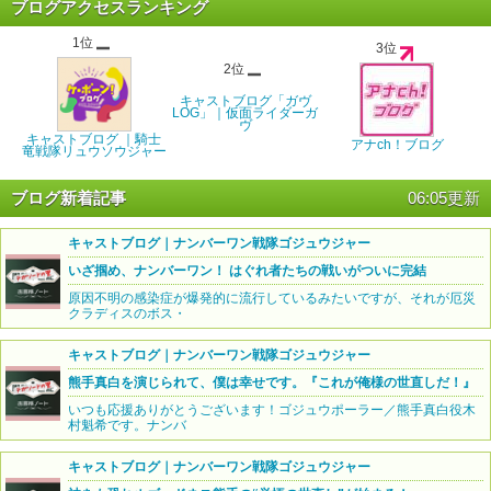
ブログアクセスランキング
1位
3位
2位
キャストブログ「ガヴ
LOG」｜仮面ライダーガ
ヴ
キャストブログ ｜騎士
アナch！ブログ
竜戦隊リュウソウジャー
ブログ新着記事
06:05更新
キャストブログ｜ナンバーワン戦隊ゴジュウジャー
いざ掴め、ナンバーワン！ はぐれ者たちの戦いがついに完結
原因不明の感染症が爆発的に流行しているみたいですが、それが厄災
クラディスのボス・
キャストブログ｜ナンバーワン戦隊ゴジュウジャー
熊手真白を演じられて、僕は幸せです。『これが俺様の世直しだ！』
いつも応援ありがとうございます！ゴジュウポーラー／熊手真白役木
村魁希です。ナンバ
キャストブログ｜ナンバーワン戦隊ゴジュウジャー