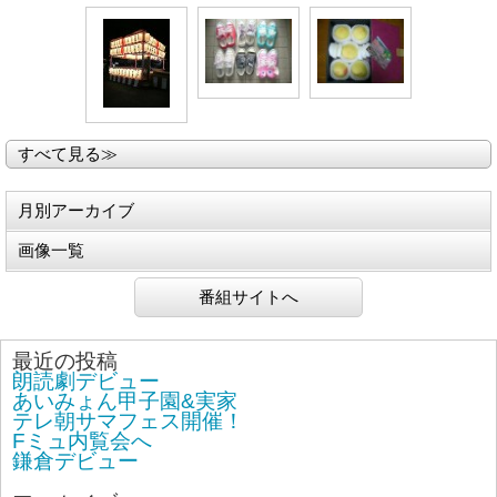
すべて見る≫
月別アーカイブ
画像一覧
番組サイトへ
最近の投稿
朗読劇デビュー
あいみょん甲子園&実家
テレ朝サマフェス開催！
Fミュ内覧会へ
鎌倉デビュー