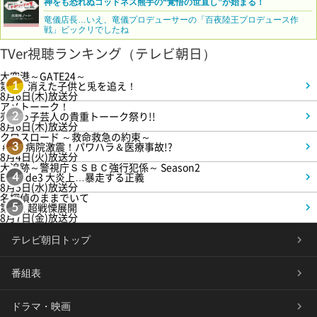
神をも恐れぬゴッドネス熊手の“覚悟の世直し”が始まる！
竜儀店長…いえ、竜儀プロデューサーの「百夜陸王プロデュース作
戦」ビックリでしたね
TVer視聴ランキング（テレビ朝日）
大空港～GATE24～
第3話 消えた子供と兎を追え！
1
8月6日(木)放送分
アメトーーク！
売れっ子芸人の貴重トーーク祭り!!
2
8月6日(木)放送分
クロスロード ～救命救急の約束～
＃5 病院激震！パワハラ＆医療事故!?
3
8月4日(火)放送分
大追跡～警視庁ＳＳＢＣ強行犯係～ Season2
Episode3 大炎上…暴走する正義
4
8月5日(水)放送分
名探偵のままでいて
第4話 超戦慄展開
5
8月7日(金)放送分
テレビ朝日トップ
番組表
ドラマ・映画