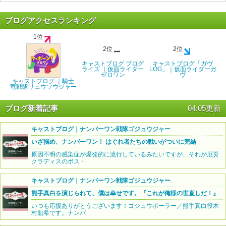
ブログアクセスランキング
1位
2位
2位
キャストブログ ブログ
キャストブログ「ガヴ
ライズ ｜仮面ライダー
LOG」｜仮面ライダーガ
ゼロワン
ヴ
キャストブログ ｜騎士
竜戦隊リュウソウジャー
ブログ新着記事
04:05更新
キャストブログ｜ナンバーワン戦隊ゴジュウジャー
いざ掴め、ナンバーワン！ はぐれ者たちの戦いがついに完結
原因不明の感染症が爆発的に流行しているみたいですが、それが厄災
クラディスのボス・
キャストブログ｜ナンバーワン戦隊ゴジュウジャー
熊手真白を演じられて、僕は幸せです。『これが俺様の世直しだ！』
いつも応援ありがとうございます！ゴジュウポーラー／熊手真白役木
村魁希です。ナンバ