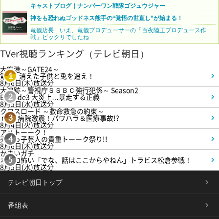
キャストブログ｜ナンバーワン戦隊ゴジュウジャー
神をも恐れぬゴッドネス熊手の“覚悟の世直し”が始まる！
竜儀店長…いえ、竜儀プロデューサーの「百夜陸王プロデュース作
戦」ビックリでしたね
TVer視聴ランキング（テレビ朝日）
大空港～GATE24～
第3話 消えた子供と兎を追え！
1
8月6日(木)放送分
大追跡～警視庁ＳＳＢＣ強行犯係～ Season2
Episode3 大炎上…暴走する正義
2
8月5日(水)放送分
クロスロード ～救命救急の約束～
＃5 病院激震！パワハラ＆医療事故!?
3
8月4日(火)放送分
アメトーーク！
売れっ子芸人の貴重トーーク祭り!!
4
8月6日(木)放送分
かまいガチ
オモロ怖い「でな、話はここからやねん」トラビス松倉参戦！
5
8月5日(水)放送分
テレビ朝日トップ
番組表