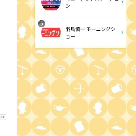
ン
1:15
深夜
5
バズマンTV
羽鳥慎一 モーニングシ
ョー
1:45
深夜
ラブ!!Jリーグ
2:00
深夜
M:ZINE
2:20
深夜
テレ朝サマフェスナビ