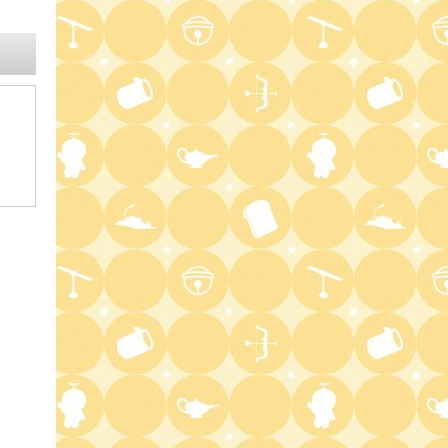
2:22
深夜
全力!アオハル応援団
2:52
深夜
新日ちゃんぴおん! 天山広吉
クリニックでお悩み解決!
3:17
深夜
イベレコ
3:30
深夜
秘湯ロマン