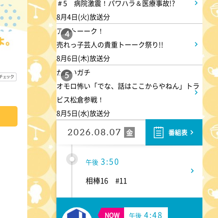
1:50
＃5 病院激震！パワハラ＆医療事故!?
午後
8月4日(火)放送分
TOKYO EVERYONE
アメトーーク！
4
売れっ子芸人の貴重トーーク祭り!!
1:55
午後
8月6日(木)放送分
かまいガチ
午後もじゅん散歩
5
オモロ怖い「でな、話はここからやねん」トラ
ビス松倉参戦！
2:53
午後
8月5日(水)放送分
科捜研の女12 #3
2026.08.07
金
番組表
3:50
午後
相棒16 #11
4:48
NOW
午後