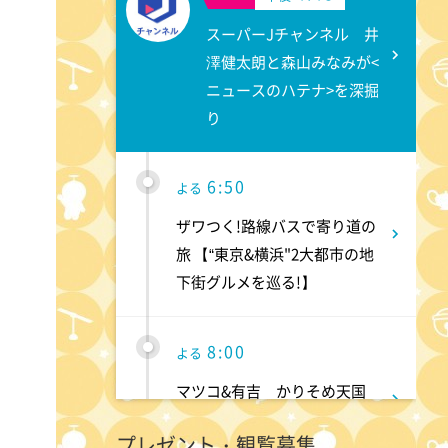
スーパーJチャンネル 井
澤健太朗と森山みなみが<
ニュースのハテナ>を深掘
り
6:50
よる
ザワつく!路線バスで寄り道の
旅 【“東京&横浜"2大都市の地
下街グルメを巡る!】
8:00
よる
マツコ&有吉 かりそめ天国
M-1王者たくろうの滋賀の魅力
プレゼント・観覧募集
プレゼンツアー