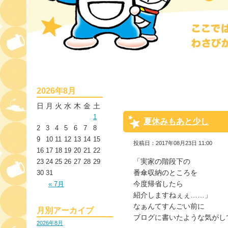
2026年8月
日
月
火
水
木
金
土
1
夏休みもあと少し
2
3
4
5
6
7
8
9
10
11
12
13
14
15
投稿日：2017年08月23日 11:00
16
17
18
19
20
21
22
「実家の階段下の
23
24
25
26
27
28
29
番傘収納のところを
30
31
今度帰省したら
« 7月
紹介しますねぇぇ……」
なぁんてすんごい前に
月別アーカイブ
ブログに書いたような気がし
2026年8月