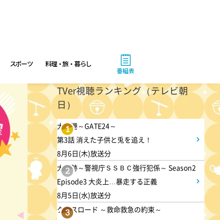
1:00
午後
徹子の部屋 追悼・寿美花代さ
ん
スポーツ
料理・旅・暮らし
番組表
1:30
TVer視聴ランキング（テレビ朝
午後
日）
DAIGOも台所 ～きょうの献
立 何にする?～ 簡単!コーヒ
大空港～GATE24～
1
ーパンナコッタ
第3話 消えた子供と兎を追え！
8月6日(木)放送分
大追跡～警視庁ＳＳＢＣ強行犯係～ Season2
1:45
午後
2
Episode3 大炎上…暴走する正義
ANNニュース
8月5日(水)放送分
クロスロード ～救命救急の約束～
3