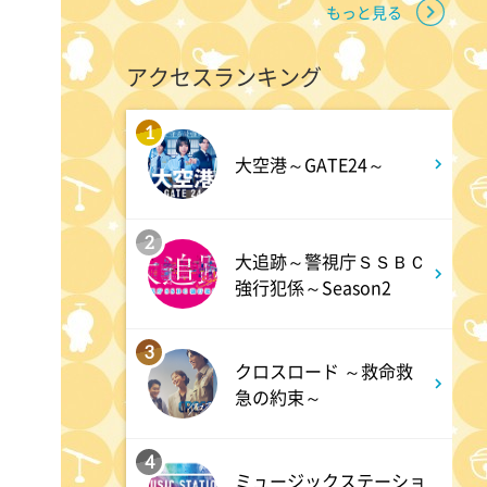
もっと見る
11:10
よる
アクセスランキング
熱闘甲子園 涙は、強さにな
る。
1
大空港～GATE24～
11:40
よる
気づきの扉
2
大追跡～警視庁ＳＳＢＣ
強行犯係～Season2
11:45
よる
名探偵のままでいて #4
3
クロスロード ～救命救
急の約束～
0:45
深夜
キッチンカー大作戦!
4
ミュージックステーショ