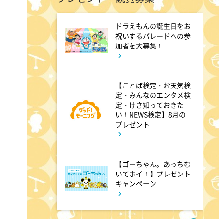
ドラえもんの誕生日をお
8:54
よる
祝いするパレードへの参
加者を大募集！
私の幸福時間
【ことば検定・お天気検
9:00
よる
定・みんなのエンタメ検
定・けさ知っておきた
ミュージックステーション
い！NEWS検定】8月の
10周年あいみょん、TMR、
プレゼント
HY…名曲続々!ATEEZがヒット
曲
【ゴーちゃん。あっちむ
いてホイ！】プレゼント
9:54
よる
キャンペーン
報道ステーション