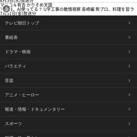
8月5日(水)放送分
マツコ＆有吉 かりそめ天国
マツ有、AI使ってる？ U字工事の敵情視察 長崎編 熊プロ、料理を習う
5
7月31日(金)放送分
テレビ朝日トップ
番組表
ドラマ・映画
バラエティ
音楽
アニメ・ヒーロー
報道・情報・ドキュメンタリー
スポーツ