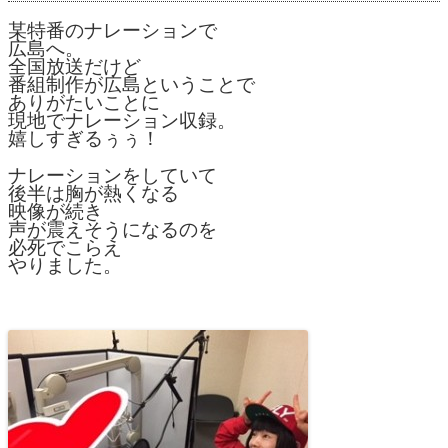
某特番のナレーションで
広島へ。
全国放送だけど
番組制作が広島ということで
ありがたいことに
現地でナレーション収録。
嬉しすぎるぅぅ！
ナレーションをしていて
後半は胸が熱くなる
映像が続き
声が震えそうになるのを
必死でこらえ
やりました。