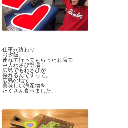
仕事が終わり
お夕飯。
連れて行ってもらったお店で
巨大わさび登場！
広島でもわさびが
採れるんですって。
広島の地で
美味しい海産物を
たくさん食べました。