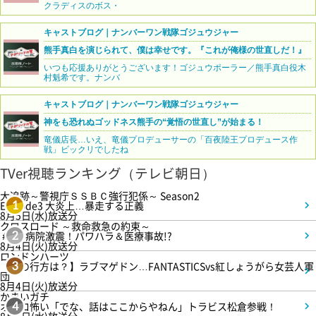
クラディスのボス・
キャストブログ｜ナンバーワン戦隊ゴジュウジャー
熊手真白を演じられて、僕は幸せです。『これが俺様の世直しだ！』
いつも応援ありがとうございます！ゴジュウポーラー／熊手真白役木
村魁希です。ナンバ
キャストブログ｜ナンバーワン戦隊ゴジュウジャー
神をも恐れぬゴッドネス熊手の“覚悟の世直し”が始まる！
竜儀店長…いえ、竜儀プロデューサーの「百夜陸王プロデュース作
戦」ビックリでしたね
TVer視聴ランキング（テレビ朝日）
大追跡～警視庁ＳＳＢＣ強行犯係～ Season2
Episode3 大炎上…暴走する正義
1
8月5日(水)放送分
クロスロード ～救命救急の約束～
＃5 病院激震！パワハラ＆医療事故!?
2
8月4日(火)放送分
ロンドンハーツ
【恋の行方は？】ラブマゲドン…FANTASTICSvs紅しょうがら女芸人軍
3
団
8月4日(火)放送分
かまいガチ
オモロ怖い「でな、話はここからやねん」トラビス松倉参戦！
4