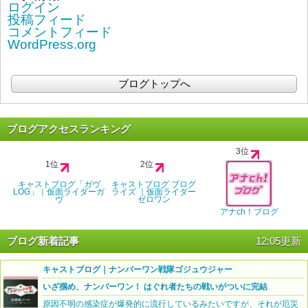
ログイン
投稿フィード
コメントフィード
WordPress.org
ブログトップへ
ブログアクセスランキング
3位
1位
2位
キャストブログ「ガヴ
キャストブログ ブログ
LOG」｜仮面ライダーガ
ライズ ｜仮面ライダー
ヴ
ゼロワン
アナch！ブログ
ブログ新着記事
12:05更新
キャストブログ｜ナンバーワン戦隊ゴジュウジャー
いざ掴め、ナンバーワン！ はぐれ者たちの戦いがついに完結
原因不明の感染症が爆発的に流行しているみたいですが、それが厄災