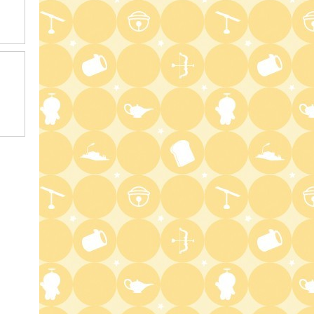
2:20
深夜
テレ朝サマフェスナビ
2:22
深夜
全力!アオハル応援団
2:52
深夜
新日ちゃんぴおん! 天山広吉
クリニックでお悩み解決!
3:17
深夜
イベレコ