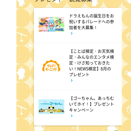
マツコ&有吉 かりそめ天国
M-1王者たくろうの滋賀の魅力
ドラえもんの誕生日をお
祝いするパレードへの参
プレゼンツアー
加者を大募集！
8:54
よる
【ことば検定・お天気検
私の幸福時間
定・みんなのエンタメ検
定・けさ知っておきた
い！NEWS検定】8月の
プレゼント
9:00
よる
ミュージックステーション
10周年あいみょん、TMR、
【ゴーちゃん。あっちむ
HY…名曲続々!ATEEZがヒット
いてホイ！】プレゼント
キャンペーン
曲