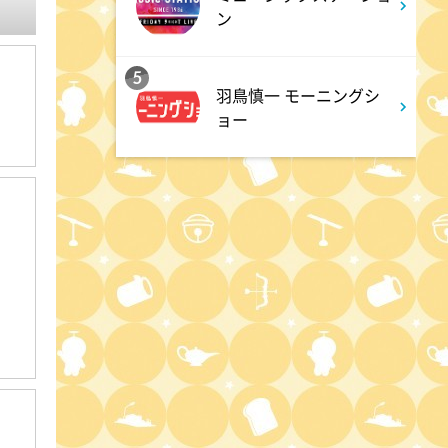
ン
0:45
深夜
キッチンカー大作戦!
5
羽鳥慎一 モーニングシ
ョー
1:15
深夜
バズマンTV
1:45
深夜
ラブ!!Jリーグ
2:00
深夜
M:ZINE