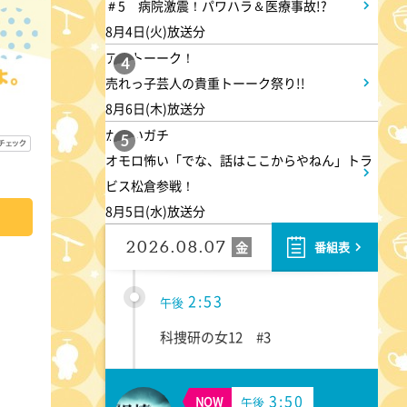
1:45
＃5 病院激震！パワハラ＆医療事故!?
午後
8月4日(火)放送分
ANNニュース
アメトーーク！
4
売れっ子芸人の貴重トーーク祭り!!
1:50
午後
8月6日(木)放送分
かまいガチ
TOKYO EVERYONE
5
オモロ怖い「でな、話はここからやねん」トラ
ビス松倉参戦！
1:55
午後
8月5日(水)放送分
午後もじゅん散歩
2026.08.07
金
番組表
2:53
午後
科捜研の女12 #3
3:50
NOW
午後