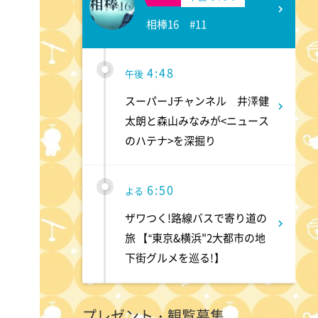
相棒16 #11
4:48
午後
スーパーJチャンネル 井澤健
太朗と森山みなみが<ニュース
のハテナ>を深掘り
6:50
よる
ザワつく!路線バスで寄り道の
旅 【“東京&横浜"2大都市の地
下街グルメを巡る!】
8:00
よる
プレゼント・観覧募集