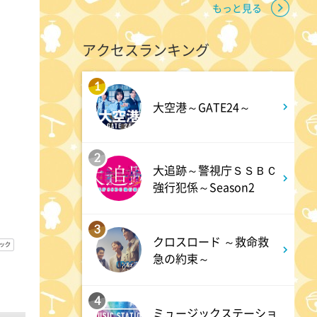
9:54
よる
もっと見る
報道ステーション
アクセスランキング
11:10
よる
1
大空港～GATE24～
熱闘甲子園 涙は、強さにな
る。
2
大追跡～警視庁ＳＳＢＣ
11:40
よる
強行犯係～Season2
気づきの扉
3
クロスロード ～救命救
11:45
よる
急の約束～
名探偵のままでいて #4
4
ミュージックステーショ