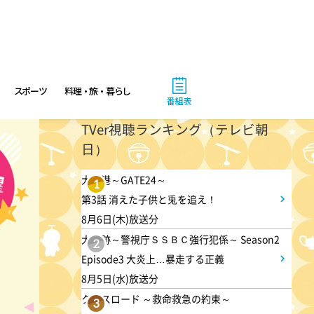
10:40
午前
大下容子ワイド!スクランブル
スポーツ
料理・旅・暮らし
番組表
1:00
午後
TVer視聴ランキング（テレビ朝
徹子の部屋 追悼・寿美花代さ
日）
ん
大空港～GATE24～
1
第3話 消えた子供と兎を追え！
1:30
午後
8月6日(木)放送分
DAIGOも台所 ～きょうの献
大追跡～警視庁ＳＳＢＣ強行犯係～ Season2
2
立 何にする?～ 簡単!コーヒ
Episode3 大炎上…暴走する正義
ーパンナコッタ
8月5日(水)放送分
クロスロード ～救命救急の約束～
3