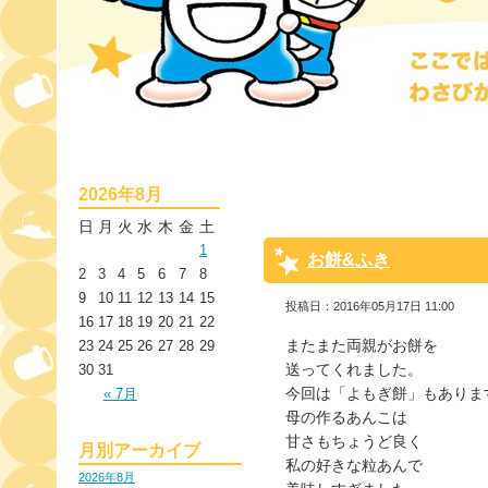
2026年8月
日
月
火
水
木
金
土
1
お餅&ふき
2
3
4
5
6
7
8
9
10
11
12
13
14
15
投稿日：2016年05月17日 11:00
16
17
18
19
20
21
22
またまた両親がお餅を
23
24
25
26
27
28
29
送ってくれました。
30
31
今回は「よもぎ餅」もありま
« 7月
母の作るあんこは
甘さもちょうど良く
月別アーカイブ
私の好きな粒あんで
2026年8月