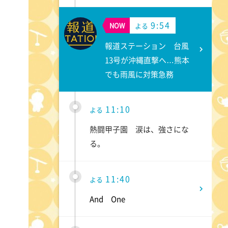
9:54
NOW
よる
報道ステーション 台風
13号が沖縄直撃へ…熊本
でも雨風に対策急務
11:10
よる
熱闘甲子園 涙は、強さにな
る。
11:40
よる
And One