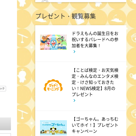
11:45
よる
プレゼント・観覧募集
アメトーーク! CLUB配信で見
られる懐かし回&傑作回
ドラえもんの誕生日をお
祝いするパレードへの参
0:45
加者を大募集！
深夜
見取り図じゃん 【1人で見
て】小声の会…アノ人が退場で
【ことば検定・お天気検
す
定・みんなのエンタメ検
定・けさ知っておきた
い！NEWS検定】8月の
プレゼント
1:15
深夜
あざとくて何が悪いの? 令和
最新!男女の出会いの場「相席
【ゴーちゃん。あっちむ
ラウンジ」に潜入調査!
いてホイ！】プレゼント
キャンペーン