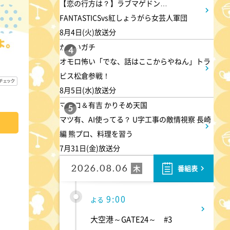
【恋の行方は？】ラブマゲドン…
相棒20 #5
FANTASTICSvs紅しょうがら女芸人軍団
8月4日(火)放送分
4:48
午後
かまいガチ
4
オモロ怖い「でな、話はここからやねん」トラ
スーパーJチャンネル 井澤健
ビス松倉参戦！
太朗と森山みなみが<ニュース
8月5日(水)放送分
のハテナ>を深掘り
マツコ＆有吉 かりそめ天国
5
マツ有、AI使ってる？ U字工事の敵情視察 長崎
7:00
よる
編 熊プロ、料理を習う
7月31日(金)放送分
相葉ヒロミのお困りですカ
ー? 2時間SP
2026.08.06
木
番組表
9:00
よる
大空港～GATE24～ #3