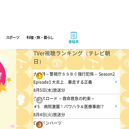
立 何にする?～ 今日はハム
の日!ごちそうに変身
1:45
午後
スポーツ
料理・旅・暮らし
ANNニュース
番組表
TVer視聴ランキング（テレビ朝
1:55
日）
午後
大空港～GATE24～ #2
大追跡～警視庁ＳＳＢＣ強行犯係～ Season2
1
Episode3 大炎上…暴走する正義
8月5日(水)放送分
2:53
午後
クロスロード ～救命救急の約束～
2
科捜研の女11 #10
＃5 病院激震！パワハラ＆医療事故!?
8月4日(火)放送分
3:50
ロンドンハーツ
午後
3