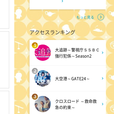
1:50
深夜
もっと見る
テレ朝サマフェスナビ
アクセスランキング
1:52
深夜
1
全力坂
大追跡～警視庁ＳＳＢＣ
強行犯係～Season2
1:57
深夜
2
FRUITS ZIPPERのNEW
大空港～GATE24～
KAWAIIってしてよ?
3
2:27
深夜
クロスロード ～救命救
急の約束～
サクラミーツ 【強烈キャラ登