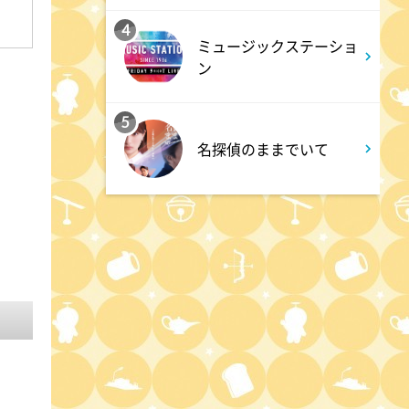
場】コロチキコント&オンリー
ワンミーツ完結編!!
4
ミュージックステーショ
ン
2:52
深夜
5
EBiDAN熱中!朝までBUDDiiS
名探偵のままでいて
3:17
深夜
ドンデコルテ銀次と弱者たちの
鍋会 傑作選
3:37
深夜
バスケW杯まであと1年 あの
歓喜をもう一度