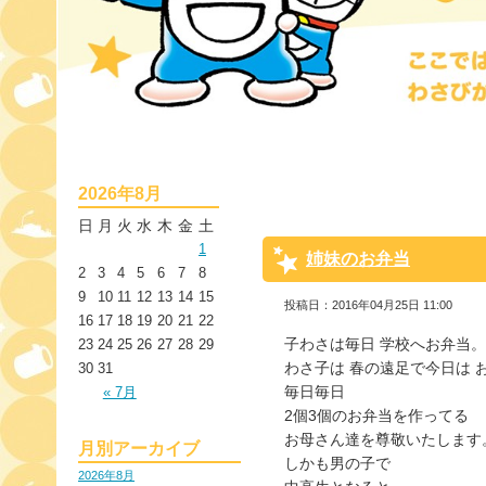
2026年8月
日
月
火
水
木
金
土
1
姉妹のお弁当
2
3
4
5
6
7
8
9
10
11
12
13
14
15
投稿日：2016年04月25日 11:00
16
17
18
19
20
21
22
子わさは毎日 学校へお弁当。
23
24
25
26
27
28
29
わさ子は 春の遠足で今日は 
30
31
毎日毎日
« 7月
2個3個のお弁当を作ってる
お母さん達を尊敬いたします
月別アーカイブ
しかも男の子で
2026年8月