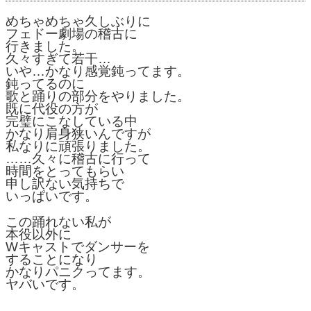
めちゃめちゃ久しぶりに
フェドー劇場の稽古に
行きました。
久々すぎて若干…
いや…かなり感覚鈍ってます。
鈍ってるのに
歌と踊りの部分をやりました。
既に代役の方が
完璧にこなしている中
かなり肩身狭いんですが
私なりに頑張りました。
……久々に稽古に行って
時間をとってもらい
申し訳ない気持ちで
いっぱいです。
この踊れない私が
本役以外に
Wキャストでダンサーを
することになり
かなりパニクってます。
ヤバいです。