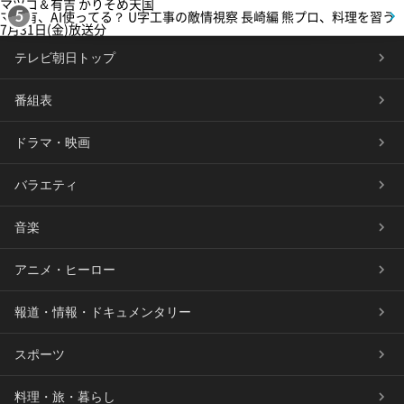
マツコ＆有吉 かりそめ天国
マツ有、AI使ってる？ U字工事の敵情視察 長崎編 熊プロ、料理を習う
5
7月31日(金)放送分
テレビ朝日トップ
番組表
ドラマ・映画
バラエティ
音楽
アニメ・ヒーロー
報道・情報・ドキュメンタリー
スポーツ
料理・旅・暮らし