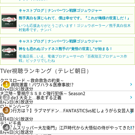
キャストブログ｜ナンバーワン戦隊ゴジュウジャー
熊手真白を演じられて、僕は幸せです。『これが俺様の世直しだ！』
いつも応援ありがとうございます！ゴジュウポーラー／熊手真白役木
村魁希です。ナンバ
キャストブログ｜ナンバーワン戦隊ゴジュウジャー
神をも恐れぬゴッドネス熊手の“覚悟の世直し”が始まる！
竜儀店長…いえ、竜儀プロデューサーの「百夜陸王プロデュース作
戦」ビックリでしたね
TVer視聴ランキング（テレビ朝日）
クロスロード ～救命救急の約束～
＃5 病院激震！パワハラ＆医療事故!?
1
8月4日(火)放送分
大追跡～警視庁ＳＳＢＣ強行犯係～ Season2
Episode3 大炎上…暴走する正義
2
8月5日(水)放送分
ロンドンハーツ
【恋の行方は？】ラブマゲドン…FANTASTICSvs紅しょうがら女芸人軍
3
団
8月4日(火)放送分
テレビ千鳥
「タイムスリッパー大左衛門」江戸時代から大悟似の侍がやってきた!?
4
8月4日(火)放送分