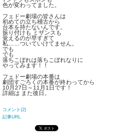
色が変わってました。
フェドー劇場の皆さんは
初めての立ち稽古から
台本を持たないんです。
振り付けも ミザンスも
覚えるのが早すぎて
私……ついていけてません。
でも
でも
落ちこぼれは落ちこぼれなりに
やってみます！！
フェドー劇場の本番は
劇団すごろくの本番が終わってから
10月27日～11月1日です！
詳細は また後日。
コメント(2)
記事URL