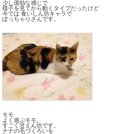
少し億劫な感じで
様子を見てから動くタイプだったけど
今では 食いしん坊キャラで
ぽっちゃりさんです。
モモ
よく遊ぶモモ。
すごく甘えん坊です。
ナナの毛づくろいを