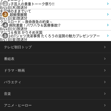
アメトーーク！
売れっ子芸人の貴重トーーク祭り!!
2
8月6日(木)放送分
名探偵のままでいて
第4話 超戦慄展開
3
8月7日(金)放送分
クロスロード ～救命救急の約束～
＃5 病院激震！パワハラ＆医療事故!?
4
8月4日(火)放送分
マツコ＆有吉 かりそめ天国
マツコのTシャツ洗濯事情 たくろうの滋賀の魅力プレゼンツアー
5
8月7日(金)放送分
テレビ朝日トップ
番組表
ドラマ・映画
バラエティ
音楽
アニメ・ヒーロー