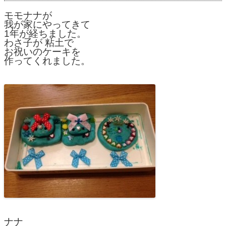
モモナナが
我が家にやってきて
1年が経ちました。
わさ子が 粘土で
お祝いのケーキを
作ってくれました。
ナナ