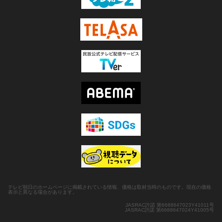
テレビ朝日のホームページに掲載されている情報、価格は取材当時のものです。現在の価格
表示と異なる場合があります。
JASRAC許諾 第6688647023Y41011号
JASRAC許諾 第6688647024Y41005号