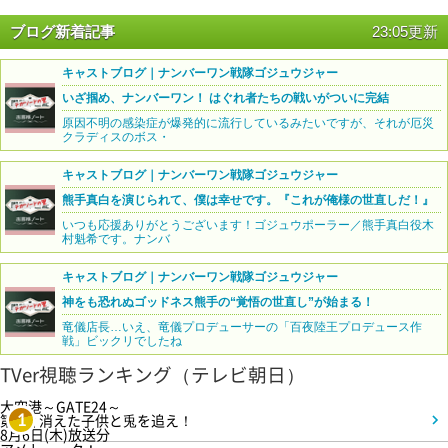
ブログ新着記事
23:05更新
キャストブログ｜ナンバーワン戦隊ゴジュウジャー
いざ掴め、ナンバーワン！ はぐれ者たちの戦いがついに完結
原因不明の感染症が爆発的に流行しているみたいですが、それが厄災
クラディスのボス・
キャストブログ｜ナンバーワン戦隊ゴジュウジャー
熊手真白を演じられて、僕は幸せです。『これが俺様の世直しだ！』
いつも応援ありがとうございます！ゴジュウポーラー／熊手真白役木
村魁希です。ナンバ
キャストブログ｜ナンバーワン戦隊ゴジュウジャー
神をも恐れぬゴッドネス熊手の“覚悟の世直し”が始まる！
竜儀店長…いえ、竜儀プロデューサーの「百夜陸王プロデュース作
戦」ビックリでしたね
TVer視聴ランキング（テレビ朝日）
大空港～GATE24～
第3話 消えた子供と兎を追え！
1
8月6日(木)放送分