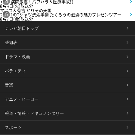
＃5 病院激震！パワハラ＆医療事故!?
4
8月4日(火)放送分
マツコ＆有吉 かりそめ天国
マツコのTシャツ洗濯事情 たくろうの滋賀の魅力プレゼンツアー
5
8月7日(金)放送分
テレビ朝日トップ
番組表
ドラマ・映画
バラエティ
音楽
アニメ・ヒーロー
報道・情報・ドキュメンタリー
スポーツ