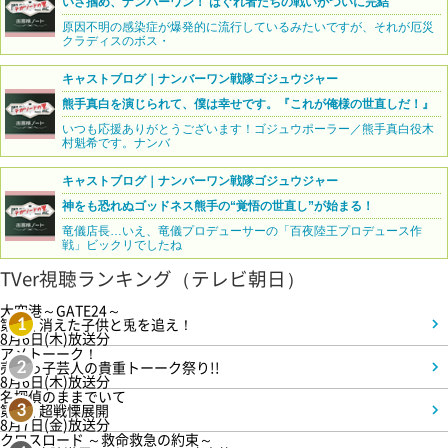
いざ掴め、ナンバーワン！ はぐれ者たちの戦いがついに完結
原因不明の感染症が爆発的に流行しているみたいですが、それが厄災
クラディスのボス・
キャストブログ｜ナンバーワン戦隊ゴジュウジャー
熊手真白を演じられて、僕は幸せです。『これが俺様の世直しだ！』
いつも応援ありがとうございます！ゴジュウポーラー／熊手真白役木
村魁希です。ナンバ
キャストブログ｜ナンバーワン戦隊ゴジュウジャー
神をも恐れぬゴッドネス熊手の“覚悟の世直し”が始まる！
竜儀店長…いえ、竜儀プロデューサーの「百夜陸王プロデュース作
戦」ビックリでしたね
TVer視聴ランキング（テレビ朝日）
大空港～GATE24～
第3話 消えた子供と兎を追え！
1
8月6日(木)放送分
アメトーーク！
売れっ子芸人の貴重トーーク祭り!!
2
8月6日(木)放送分
名探偵のままでいて
第4話 超戦慄展開
3
8月7日(金)放送分
クロスロード ～救命救急の約束～