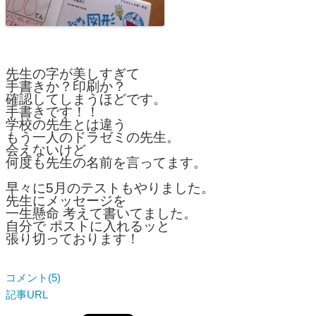
先生の字が美しすぎて
手書きか？印刷か？
確認してしまうほどです。
手書きです！！
学校の先生とは違う
もう一人のドラゼミの先生。
会えないけど
何度も先生の名前を言ってます。
早々に5月のテストもやりました。
先生にメッセージを
一生懸命 考えて書いてました。
自分で ポストに入れるッと
張り切っております！
コメント(5)
記事URL