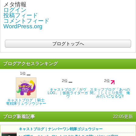
メタ情報
ログイン
投稿フィード
コメントフィード
WordPress.org
ブログトップへ
ブログアクセスランキング
1位
2位
2位
キャストブログ「ガヴ
スタッフブログ「あべの
LOG」｜仮面ライダーガ
間」｜しくじり先生 俺
ヴ
みたいになるな!!
キャストブログ ｜騎士
竜戦隊リュウソウジャー
ブログ新着記事
22:05更新
キャストブログ｜ナンバーワン戦隊ゴジュウジャー