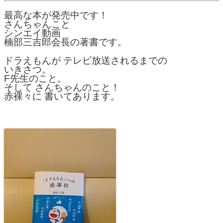
最高な本が発売中です！
さんちゃんこと
シンエイ動画
楠部三吉郎会長の著書です。
ドラえもんが テレビ放送されるまでの
いきさつ。
F先生のこと。
そして さんちゃんのこと！
赤裸々に 書いてあります。