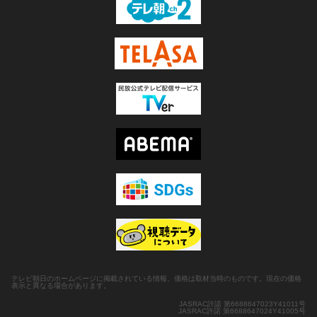
テレビ朝日のホームページに掲載されている情報、価格は取材当時のものです。現在の価格
表示と異なる場合があります。
JASRAC許諾 第6688647023Y41011号
JASRAC許諾 第6688647024Y41005号