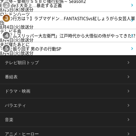
大追跡～警視庁ＳＳＢＣ強行犯係～ Season2
Episode3 大炎上…暴走する正義
2
8月5日(水)放送分
ロンドンハーツ
【恋の行方は？】ラブマゲドン…FANTASTICSvs紅しょうがら女芸人軍
3
団
8月4日(火)放送分
テレビ千鳥
「タイムスリッパー大左衛門」江戸時代から大悟似の侍がやってきた!?
4
8月4日(火)放送分
夫が寝たあとに
ママを振り回す 男の子の行動SP
5
8月4日(火)放送分
テレビ朝日トップ
番組表
ドラマ・映画
バラエティ
音楽
アニメ・ヒーロー