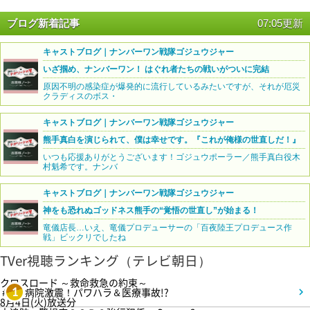
ブログ新着記事
07:05更新
キャストブログ｜ナンバーワン戦隊ゴジュウジャー
いざ掴め、ナンバーワン！ はぐれ者たちの戦いがついに完結
原因不明の感染症が爆発的に流行しているみたいですが、それが厄災
クラディスのボス・
キャストブログ｜ナンバーワン戦隊ゴジュウジャー
熊手真白を演じられて、僕は幸せです。『これが俺様の世直しだ！』
いつも応援ありがとうございます！ゴジュウポーラー／熊手真白役木
村魁希です。ナンバ
キャストブログ｜ナンバーワン戦隊ゴジュウジャー
神をも恐れぬゴッドネス熊手の“覚悟の世直し”が始まる！
竜儀店長…いえ、竜儀プロデューサーの「百夜陸王プロデュース作
戦」ビックリでしたね
TVer視聴ランキング（テレビ朝日）
クロスロード ～救命救急の約束～
＃5 病院激震！パワハラ＆医療事故!?
1
8月4日(火)放送分