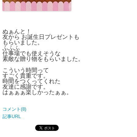
ぬぁんと！
友から お誕生日プレゼントも
もらいました。
ふふふ
仕事場でも使えそうな
素敵な贈り物をもらいました。
こういう時間って
すごく貴重です。
時間をつくってくれた
友達に感謝です。
はぁぁぁ楽しかったぁぁ。
コメント(8)
記事URL