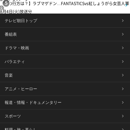
【恋の行方は？】ラブマゲドン…FANTASTICSvs紅しょうがら女芸人軍
5
団
8月4日(火)放送分
テレビ朝日トップ
番組表
ドラマ・映画
バラエティ
音楽
アニメ・ヒーロー
報道・情報・ドキュメンタリー
スポーツ
料理・旅・暮らし