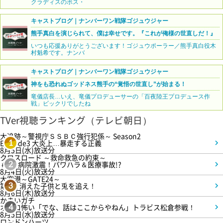
クラディスのボス・
キャストブログ｜ナンバーワン戦隊ゴジュウジャー
熊手真白を演じられて、僕は幸せです。『これが俺様の世直しだ！』
いつも応援ありがとうございます！ゴジュウポーラー／熊手真白役木
村魁希です。ナンバ
キャストブログ｜ナンバーワン戦隊ゴジュウジャー
神をも恐れぬゴッドネス熊手の“覚悟の世直し”が始まる！
竜儀店長…いえ、竜儀プロデューサーの「百夜陸王プロデュース作
戦」ビックリでしたね
TVer視聴ランキング（テレビ朝日）
大追跡～警視庁ＳＳＢＣ強行犯係～ Season2
Episode3 大炎上…暴走する正義
1
8月5日(水)放送分
クロスロード ～救命救急の約束～
＃5 病院激震！パワハラ＆医療事故!?
2
8月4日(火)放送分
大空港～GATE24～
第3話 消えた子供と兎を追え！
3
8月6日(木)放送分
かまいガチ
オモロ怖い「でな、話はここからやねん」トラビス松倉参戦！
4
8月5日(水)放送分
ロンドンハーツ