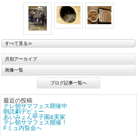
すべて見る≫
月別アーカイブ
画像一覧
ブログ記事一覧へ
最近の投稿
テレ朝サマフェス開催中
朗読劇デビュー
あいみょん甲子園&実家
テレ朝サマフェス開催！
Fミュ内覧会へ