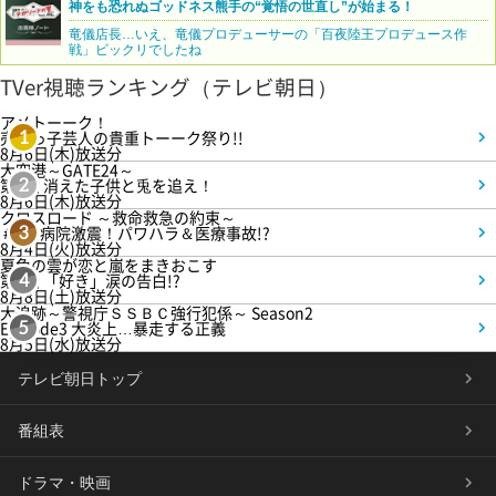
神をも恐れぬゴッドネス熊手の“覚悟の世直し”が始まる！
竜儀店長…いえ、竜儀プロデューサーの「百夜陸王プロデュース作
戦」ビックリでしたね
TVer視聴ランキング（テレビ朝日）
アメトーーク！
売れっ子芸人の貴重トーーク祭り!!
1
8月6日(木)放送分
大空港～GATE24～
第3話 消えた子供と兎を追え！
2
8月6日(木)放送分
クロスロード ～救命救急の約束～
＃5 病院激震！パワハラ＆医療事故!?
3
8月4日(火)放送分
夏色の雲が恋と嵐をまきおこす
第5話 「好き」涙の告白!?
4
8月8日(土)放送分
大追跡～警視庁ＳＳＢＣ強行犯係～ Season2
Episode3 大炎上…暴走する正義
5
8月5日(水)放送分
テレビ朝日トップ
番組表
ドラマ・映画