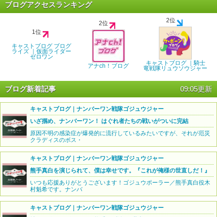
ブログアクセスランキング
2位
2位
1位
キャストブログ ブログ
ライズ ｜仮面ライダー
ゼロワン
キャストブログ ｜騎士
アナch！ブログ
竜戦隊リュウソウジャー
ブログ新着記事
09:05更新
キャストブログ｜ナンバーワン戦隊ゴジュウジャー
いざ掴め、ナンバーワン！ はぐれ者たちの戦いがついに完結
原因不明の感染症が爆発的に流行しているみたいですが、それが厄災
クラディスのボス・
キャストブログ｜ナンバーワン戦隊ゴジュウジャー
熊手真白を演じられて、僕は幸せです。『これが俺様の世直しだ！』
いつも応援ありがとうございます！ゴジュウポーラー／熊手真白役木
村魁希です。ナンバ
キャストブログ｜ナンバーワン戦隊ゴジュウジャー