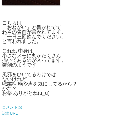
こちらは
「おねがい」と書かれてて
わさの名前が書かれてます。
「一日三回飲んでください」
と言われました。
これね 中身は
小さなメモに丸がたくさん
描いてあるのが入ってます。
錠剤のようです。
風邪をひいてるわけでは
ないけれど
職業柄 喉や声を気にしてるから？
かな？
お薬 ありがとね(u_u)
コメント(5)
記事URL