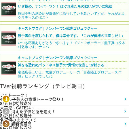
いざ掴め、ナンバーワン！ はぐれ者たちの戦いがついに完結
原因不明の感染症が爆発的に流行しているみたいですが、それが厄災
クラディスのボス・
キャストブログ｜ナンバーワン戦隊ゴジュウジャー
熊手真白を演じられて、僕は幸せです。『これが俺様の世直しだ！』
いつも応援ありがとうございます！ゴジュウポーラー／熊手真白役木
村魁希です。ナンバ
キャストブログ｜ナンバーワン戦隊ゴジュウジャー
神をも恐れぬゴッドネス熊手の“覚悟の世直し”が始まる！
竜儀店長…いえ、竜儀プロデューサーの「百夜陸王プロデュース作
戦」ビックリでしたね
TVer視聴ランキング（テレビ朝日）
アメトーーク！
売れっ子芸人の貴重トーーク祭り!!
1
8月6日(木)放送分
大空港～GATE24～
第3話 消えた子供と兎を追え！
2
8月6日(木)放送分
名探偵のままでいて
第4話 超戦慄展開
3
8月7日(金)放送分