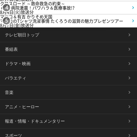
クロスロード ～救命救急の約束～
＃5 病院激震！パワハラ＆医療事故!?
4
8月4日(火)放送分
マツコ＆有吉 かりそめ天国
マツコのTシャツ洗濯事情 たくろうの滋賀の魅力プレゼンツアー
5
8月7日(金)放送分
テレビ朝日トップ
番組表
ドラマ・映画
バラエティ
音楽
アニメ・ヒーロー
報道・情報・ドキュメンタリー
スポーツ