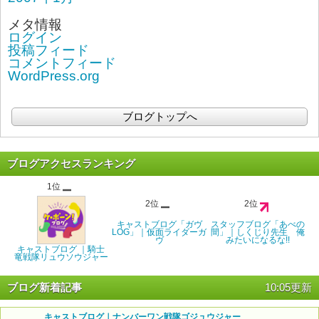
メタ情報
ログイン
投稿フィード
コメントフィード
WordPress.org
ブログトップへ
ブログアクセスランキング
1位
2位
2位
キャストブログ「ガヴ
スタッフブログ「あべの
LOG」｜仮面ライダーガ
間」｜しくじり先生 俺
ヴ
みたいになるな!!
キャストブログ ｜騎士
竜戦隊リュウソウジャー
ブログ新着記事
10:05更新
キャストブログ｜ナンバーワン戦隊ゴジュウジャー