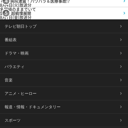
＃5 病院激震！パワハラ＆医療事故!?
4
8月4日(火)放送分
名探偵のままでいて
第4話 超戦慄展開
5
8月7日(金)放送分
テレビ朝日トップ
番組表
ドラマ・映画
バラエティ
音楽
アニメ・ヒーロー
報道・情報・ドキュメンタリー
スポーツ