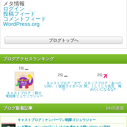
メタ情報
ログイン
投稿フィード
コメントフィード
WordPress.org
ブログトップへ
ブログアクセスランキング
1位
2位
2位
キャストブログ「ガヴ
スタッフブログ「あべの
LOG」｜仮面ライダーガ
間」｜しくじり先生 俺
ヴ
みたいになるな!!
キャストブログ ｜騎士
竜戦隊リュウソウジャー
ブログ新着記事
14:05更新
キャストブログ｜ナンバーワン戦隊ゴジュウジャー