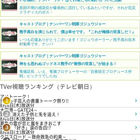
いざ掴め、ナンバーワン！ はぐれ者たちの戦いがついに完結
原因不明の感染症が爆発的に流行しているみたいですが、それが厄災
クラディスのボス・
キャストブログ｜ナンバーワン戦隊ゴジュウジャー
熊手真白を演じられて、僕は幸せです。『これが俺様の世直しだ！』
いつも応援ありがとうございます！ゴジュウポーラー／熊手真白役木
村魁希です。ナンバ
キャストブログ｜ナンバーワン戦隊ゴジュウジャー
神をも恐れぬゴッドネス熊手の“覚悟の世直し”が始まる！
竜儀店長…いえ、竜儀プロデューサーの「百夜陸王プロデュース作
戦」ビックリでしたね
TVer視聴ランキング（テレビ朝日）
アメトーーク！
売れっ子芸人の貴重トーーク祭り!!
1
8月6日(木)放送分
大空港～GATE24～
第3話 消えた子供と兎を追え！
2
8月6日(木)放送分
夏色の雲が恋と嵐をまきおこす
第5話 「好き」涙の告白!?
3
8月8日(土)放送分
クロスロード ～救命救急の約束～