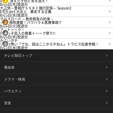
第3話 消えた子供と兎を追え！
1
8月6日(木)放送分
大追跡～警視庁ＳＳＢＣ強行犯係～ Season2
Episode3 大炎上…暴走する正義
2
8月5日(水)放送分
クロスロード ～救命救急の約束～
＃5 病院激震！パワハラ＆医療事故!?
3
8月4日(火)放送分
アメトーーク！
売れっ子芸人の貴重トーーク祭り!!
4
8月6日(木)放送分
かまいガチ
オモロ怖い「でな、話はここからやねん」トラビス松倉参戦！
5
8月5日(水)放送分
テレビ朝日トップ
番組表
ドラマ・映画
バラエティ
音楽