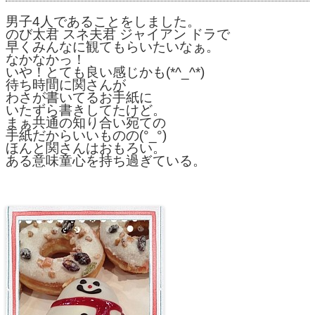
男子4人であることをしました。
のび太君 スネ夫君 ジャイアン ドラで
早くみんなに観てもらいたいなぁ。
なかなかっ！
いや！とても良い感じかも(*^_^*)
待ち時間に関さんが
わさが書いてるお手紙に
いたずら書きしてたけど。
まぁ共通の知り合い宛ての
手紙だからいいものの(°_°)
ほんと関さんはおもろい。
ある意味童心を持ち過ぎている。