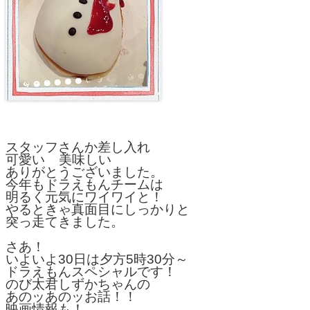
スタッフさんか差し入れ
可愛い 美味しい
ありがとうございました。
今年もドラえもんチームは
明るく元気にワイワイと！
やるときゃ真面目にしっかりと
突っ走てきました。
さあ！
いよいよ30日は夕方5時30分～
ドラえもんスペシャルです！
のび太君しずかちゃんの
あのッあのッお話！！
映画情報も！