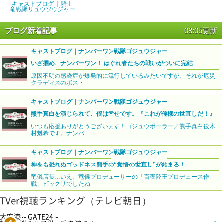
キャストブログ ｜騎士
竜戦隊リュウソウジャー
ブログ新着記事
08:05更新
キャストブログ｜ナンバーワン戦隊ゴジュウジャー
いざ掴め、ナンバーワン！ はぐれ者たちの戦いがついに完結
原因不明の感染症が爆発的に流行しているみたいですが、それが厄災
クラディスのボス・
キャストブログ｜ナンバーワン戦隊ゴジュウジャー
熊手真白を演じられて、僕は幸せです。『これが俺様の世直しだ！』
いつも応援ありがとうございます！ゴジュウポーラー／熊手真白役木
村魁希です。ナンバ
キャストブログ｜ナンバーワン戦隊ゴジュウジャー
神をも恐れぬゴッドネス熊手の“覚悟の世直し”が始まる！
竜儀店長…いえ、竜儀プロデューサーの「百夜陸王プロデュース作
戦」ビックリでしたね
TVer視聴ランキング（テレビ朝日）
大空港～GATE24～