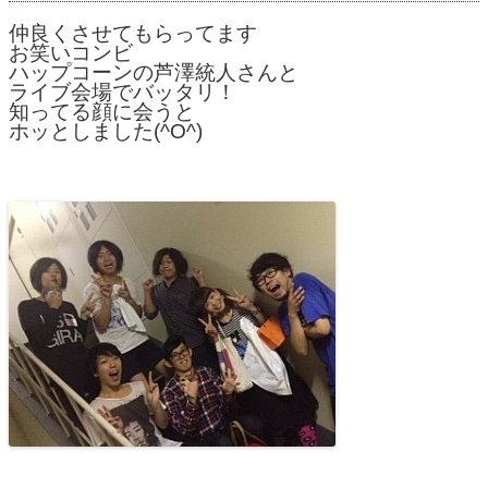
仲良くさせてもらってます
お笑いコンビ
ハップコーンの芦澤統人さんと
ライブ会場でバッタリ！
知ってる顔に会うと
ホッとしました(^O^)