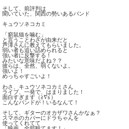
そして、前評判は
聞いていた、関西の勢いあるバンド
キュウソネコカミ
「窮鼠猫を噛む」
と言うことわざが由来だと
芦澤さんに教えてもらいました。
弱い者も追い詰められると
強い者に反撃する！
みたいな意味だよね？？
彼らは、全然、弱くないよ。
強いよ！
めっちゃすごいよ！
わさ、キュウソネコカミさん
ライブ、一発で、はまりました！
面白すぎます（≧∇≦）
こんなバンドが！いるなんて！
そして、ギターのオカザワさんかなぁ？
スマホのカバーにドラちゃんを
使ってくれてて
「映画、全部観てます！」