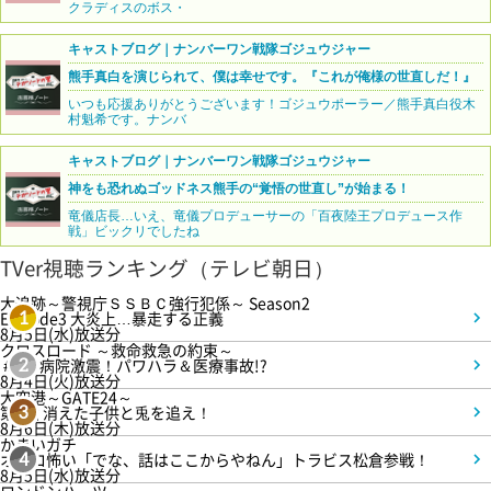
クラディスのボス・
キャストブログ｜ナンバーワン戦隊ゴジュウジャー
熊手真白を演じられて、僕は幸せです。『これが俺様の世直しだ！』
いつも応援ありがとうございます！ゴジュウポーラー／熊手真白役木
村魁希です。ナンバ
キャストブログ｜ナンバーワン戦隊ゴジュウジャー
神をも恐れぬゴッドネス熊手の“覚悟の世直し”が始まる！
竜儀店長…いえ、竜儀プロデューサーの「百夜陸王プロデュース作
戦」ビックリでしたね
TVer視聴ランキング（テレビ朝日）
大追跡～警視庁ＳＳＢＣ強行犯係～ Season2
Episode3 大炎上…暴走する正義
1
8月5日(水)放送分
クロスロード ～救命救急の約束～
＃5 病院激震！パワハラ＆医療事故!?
2
8月4日(火)放送分
大空港～GATE24～
第3話 消えた子供と兎を追え！
3
8月6日(木)放送分
かまいガチ
オモロ怖い「でな、話はここからやねん」トラビス松倉参戦！
4
8月5日(水)放送分
ロンドンハーツ