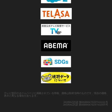
テレビ朝日のホームページに掲載されている情報、価格は取材当時のものです。現在の価格
表示と異なる場合があります。
JASRAC許諾 第6688647023Y41011号
JASRAC許諾 第6688647024Y41005号