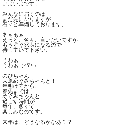
いよいよです。
みんなに届くのは
まだ先になりますが
着々と準備しております。
あぁぁぁ
えっと、色々、言いたいですが
もうすぐ発表になるので
待っていて下さい。
うわぁ
うわぁ（≧∇≦）
のびちゃん
大原めぐみちゃんと！
年明けてから、
春先までは
めぐみちゃんと
過ごす時間が
毎年、多くて
楽しみなのです。
来年は、どうなるかなあ？？