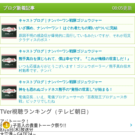
ブログ新着記事
08:05更新
キャストブログ｜ナンバーワン戦隊ゴジュウジャー
いざ掴め、ナンバーワン！ はぐれ者たちの戦いがついに完結
原因不明の感染症が爆発的に流行しているみたいですが、それが厄災
クラディスのボス・
キャストブログ｜ナンバーワン戦隊ゴジュウジャー
熊手真白を演じられて、僕は幸せです。『これが俺様の世直しだ！』
いつも応援ありがとうございます！ゴジュウポーラー／熊手真白役木
村魁希です。ナンバ
キャストブログ｜ナンバーワン戦隊ゴジュウジャー
神をも恐れぬゴッドネス熊手の“覚悟の世直し”が始まる！
竜儀店長…いえ、竜儀プロデューサーの「百夜陸王プロデュース作
戦」ビックリでしたね
TVer視聴ランキング（テレビ朝日）
アメトーーク！
売れっ子芸人の貴重トーーク祭り!!
1
8月6日(木)放送分
大空港～GATE24～