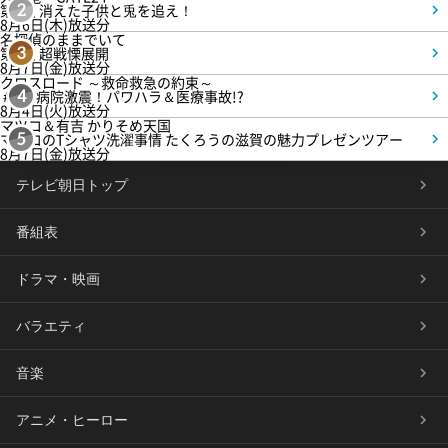
第3話 消えた子供と兎を追え！
2
8月6日(木)放送分
名探偵のままでいて
第4話 超戦慄展開
3
8月7日(金)放送分
クロスロード ～救命救急の約束～
＃5 病院激震！パワハラ＆医療事故!?
4
8月4日(火)放送分
マツコ＆有吉 かりそめ天国
マツコのTシャツ洗濯事情 たくろうの滋賀の魅力プレゼンツアー
5
8月7日(金)放送分
テレビ朝日トップ
番組表
ドラマ・映画
バラエティ
音楽
アニメ・ヒーロー