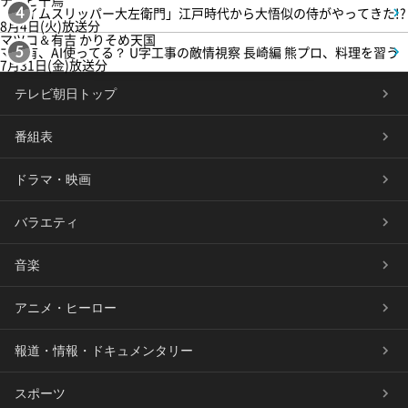
テレビ千鳥
「タイムスリッパー大左衛門」江戸時代から大悟似の侍がやってきた!?
4
8月4日(火)放送分
マツコ＆有吉 かりそめ天国
マツ有、AI使ってる？ U字工事の敵情視察 長崎編 熊プロ、料理を習う
5
7月31日(金)放送分
テレビ朝日トップ
番組表
ドラマ・映画
バラエティ
音楽
アニメ・ヒーロー
報道・情報・ドキュメンタリー
スポーツ