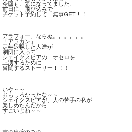
今回も、気になってました。
前日に、飛び込みで
チケット予約して 無事GET！！
アラフォー、ならぬ。。。。。。
「アラカン」
定年退職した人達が
劇団に入って
シェイクスピアの オセロを
上演するために
奮闘するストーリー！！！
いや～～
おもしろかったな～～
シェイクスピアが、大の苦手の私が
楽しめたんだから
すごいよね～～