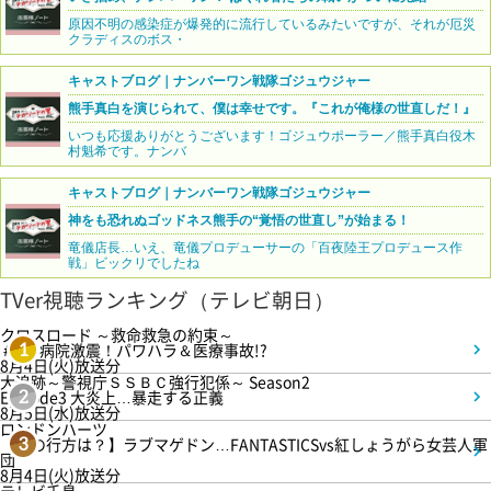
原因不明の感染症が爆発的に流行しているみたいですが、それが厄災
クラディスのボス・
キャストブログ｜ナンバーワン戦隊ゴジュウジャー
熊手真白を演じられて、僕は幸せです。『これが俺様の世直しだ！』
いつも応援ありがとうございます！ゴジュウポーラー／熊手真白役木
村魁希です。ナンバ
キャストブログ｜ナンバーワン戦隊ゴジュウジャー
神をも恐れぬゴッドネス熊手の“覚悟の世直し”が始まる！
竜儀店長…いえ、竜儀プロデューサーの「百夜陸王プロデュース作
戦」ビックリでしたね
TVer視聴ランキング（テレビ朝日）
クロスロード ～救命救急の約束～
＃5 病院激震！パワハラ＆医療事故!?
1
8月4日(火)放送分
大追跡～警視庁ＳＳＢＣ強行犯係～ Season2
Episode3 大炎上…暴走する正義
2
8月5日(水)放送分
ロンドンハーツ
【恋の行方は？】ラブマゲドン…FANTASTICSvs紅しょうがら女芸人軍
3
団
8月4日(火)放送分