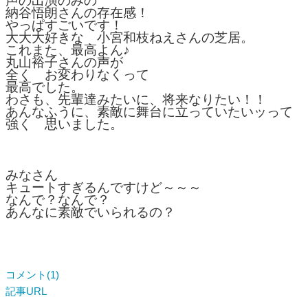
声の出演のみの
納谷悟朗さんの存在感！
やっぱすごいです！
大大大好きな 小宮和枝ねえさんの芝居。
これまた、最高よん♪
丸山裕子さんの声が
全く お変わりなくって
最高でした。
わさも、先輩達みたいに、将来なりたい！！
あんなふうに、素敵に舞台に立っていたいッって
強く 思いました。
みなさん
キュートすぎるんですけど～～～
なんで？なんで？
あんなに素敵でいられるの？
コメント(1)
記事URL