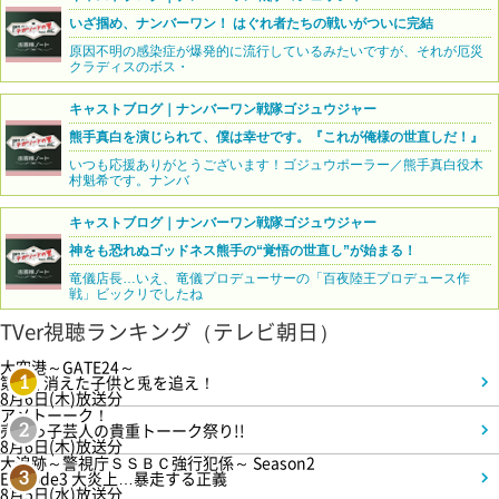
いざ掴め、ナンバーワン！ はぐれ者たちの戦いがついに完結
原因不明の感染症が爆発的に流行しているみたいですが、それが厄災
クラディスのボス・
キャストブログ｜ナンバーワン戦隊ゴジュウジャー
熊手真白を演じられて、僕は幸せです。『これが俺様の世直しだ！』
いつも応援ありがとうございます！ゴジュウポーラー／熊手真白役木
村魁希です。ナンバ
キャストブログ｜ナンバーワン戦隊ゴジュウジャー
神をも恐れぬゴッドネス熊手の“覚悟の世直し”が始まる！
竜儀店長…いえ、竜儀プロデューサーの「百夜陸王プロデュース作
戦」ビックリでしたね
TVer視聴ランキング（テレビ朝日）
大空港～GATE24～
第3話 消えた子供と兎を追え！
1
8月6日(木)放送分
アメトーーク！
売れっ子芸人の貴重トーーク祭り!!
2
8月6日(木)放送分
大追跡～警視庁ＳＳＢＣ強行犯係～ Season2
Episode3 大炎上…暴走する正義
3
8月5日(水)放送分