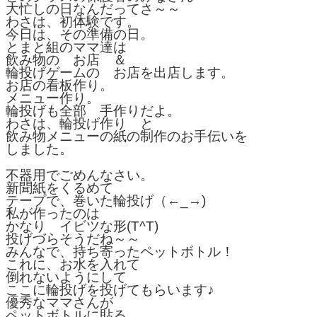
大忙しの日なんだってさ～～
わさは、初体験です。
今日は、その準備の日。
とまと組のママ達は
飲み物の お店 ＆
輪投げゲームの お店を出店します。
お店の看板作り。
メニュー作り。
輪投げも全部 手作りだよ。
わさは、輪投げ作り と
飲み物メニューの紙の制作のお手伝いを
しました。
不器用でごめんなさい。
新聞紙をくるめて
テープで、巻いた輪投げ（←_→)
私が作ったのは
かなり イビツな形(T^T)
投げづらそうだね～～
みんなで、持ち寄ったペットボトル！
これに、お水を入れて
倒れないようにして
ここに輪投げを投げてもらいます♪
優秀なママさんが
ペットボトルに貼る