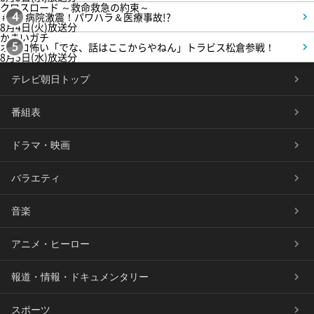
クロスロード ～救命救急の約束～
＃5 病院激震！パワハラ＆医療事故!?
4
8月4日(火)放送分
かまいガチ
オモロ怖い「でな、話はここからやねん」トラビス松倉参戦！
5
8月5日(水)放送分
テレビ朝日トップ
番組表
ドラマ・映画
バラエティ
音楽
アニメ・ヒーロー
報道・情報・ドキュメンタリー
スポーツ