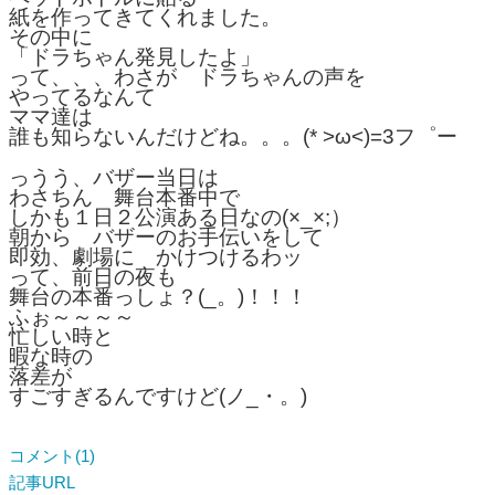
紙を作ってきてくれました。
その中に
「ドラちゃん発見したよ」
って、、、わさが ドラちゃんの声を
やってるなんて
ママ達は
誰も知らないんだけどね。。。(* >ω<)=3フ゜ー
っうう、バザー当日は
わさちん 舞台本番中で
しかも１日２公演ある日なの(×_×;）
朝から バザーのお手伝いをして
即効、劇場に かけつけるわッ
って、前日の夜も
舞台の本番っしょ？(_。)！！！
ふぉ～～～～
忙しい時と
暇な時の
落差が
すごすぎるんですけど(ノ_・。)
コメント(1)
記事URL