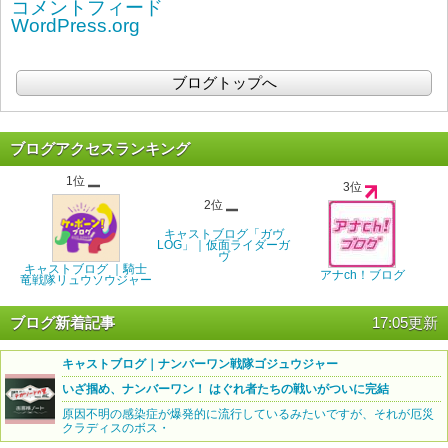
コメントフィード
WordPress.org
ブログトップへ
ブログアクセスランキング
1位
3位
2位
キャストブログ「ガヴ
LOG」｜仮面ライダーガ
ヴ
キャストブログ ｜騎士
アナch！ブログ
竜戦隊リュウソウジャー
ブログ新着記事
17:05更新
キャストブログ｜ナンバーワン戦隊ゴジュウジャー
いざ掴め、ナンバーワン！ はぐれ者たちの戦いがついに完結
原因不明の感染症が爆発的に流行しているみたいですが、それが厄災
クラディスのボス・