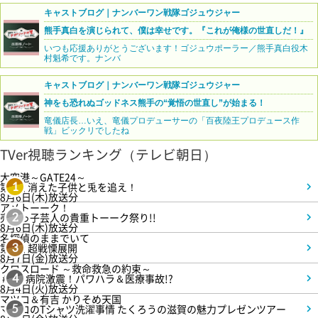
キャストブログ｜ナンバーワン戦隊ゴジュウジャー
熊手真白を演じられて、僕は幸せです。『これが俺様の世直しだ！』
いつも応援ありがとうございます！ゴジュウポーラー／熊手真白役木
村魁希です。ナンバ
キャストブログ｜ナンバーワン戦隊ゴジュウジャー
神をも恐れぬゴッドネス熊手の“覚悟の世直し”が始まる！
竜儀店長…いえ、竜儀プロデューサーの「百夜陸王プロデュース作
戦」ビックリでしたね
TVer視聴ランキング（テレビ朝日）
大空港～GATE24～
第3話 消えた子供と兎を追え！
1
8月6日(木)放送分
アメトーーク！
売れっ子芸人の貴重トーーク祭り!!
2
8月6日(木)放送分
名探偵のままでいて
第4話 超戦慄展開
3
8月7日(金)放送分
クロスロード ～救命救急の約束～
＃5 病院激震！パワハラ＆医療事故!?
4
8月4日(火)放送分
マツコ＆有吉 かりそめ天国
マツコのTシャツ洗濯事情 たくろうの滋賀の魅力プレゼンツアー
5