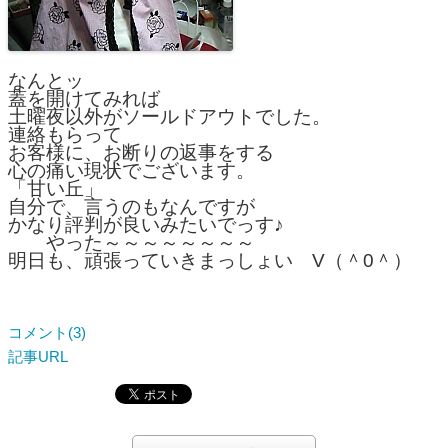
なんとッ
蓋を開けてみれば
土曜夜以外がソールドアウトでした。
連絡もらって
お客様に、お断りの返事をする
心の痛い現状でございます。
「甘い丘」
自分で、言うのもなんですが
かなり評判が良いみたいでっす♪
　　やった～～～～～～～～
明日も、頑張っていきまっしょい　V（＾0＾）
コメント(3)
記事URL