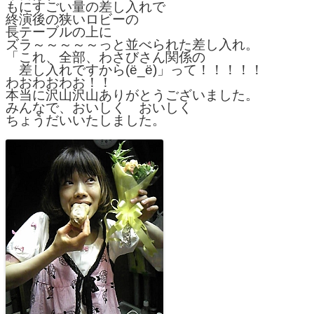
もにすごい量の差し入れで
終演後の狭いロビーの
長テーブルの上に
ズラ～～～～～っと並べられた差し入れ。
「これ、全部、わさびさん関係の
　差し入れですから(ё_ё)」って！！！！！
わおわおわお！！
本当に沢山沢山ありがとうございました。
みんなで、おいしく　おいしく
ちょうだいいたしました。