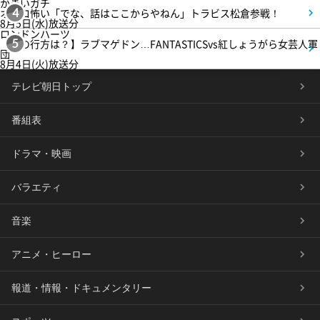
かまいガチ
オモロ怖い「でな、話はここからやねん」トラビス松倉参戦！
4
8月5日(水)放送分
ロンドンハーツ
【恋の行方は？】ラブマゲドン…FANTASTICSvs紅しょうがら女芸人軍
5
団
8月4日(火)放送分
テレビ朝日トップ
番組表
ドラマ・映画
バラエティ
音楽
アニメ・ヒーロー
報道・情報・ドキュメンタリー