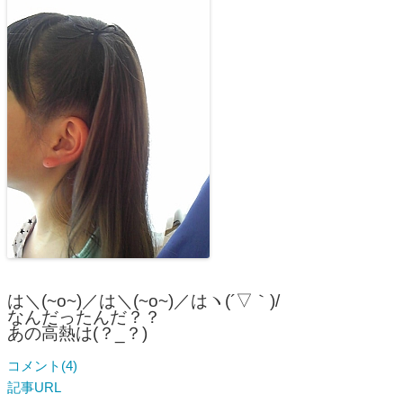
は＼(~o~)／は＼(~o~)／はヽ(´▽｀)/
なんだったんだ？？
あの高熱は(？_？)
コメント(4)
記事URL