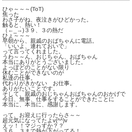
ひゃ～～～(ToT)
焦った
わさ子がね、夜泣きがひどかった。
触ると、熱い！
（←_→)３９、３の熱だ
ひょ～～～
早朝から、親戚のおばちゃんに電話。
「いいよ、連れておいで」
って言ってくれました。
うわ～～ん、おじちゃん、おばちゃん
本当にありがとうございました。
よっぽどのことがない限り
休むことができないのが
私達の仕事。
代わりがきかない　お仕事。
ありがたいことです。
そして、親戚のおじちゃんおばちゃんのおかげで
今日、無事、仕事をすることができたことに
本当に、本当に、感謝します。
って、お迎えに行ったらさ～～
超元気になってたよv(^^)v
えッ！！マジっすか？？
３６、３まで熱が下がってる！