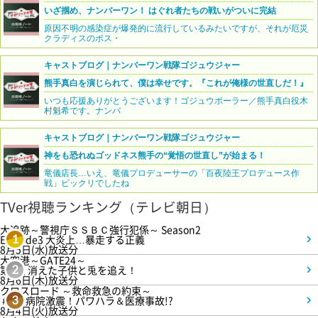
いざ掴め、ナンバーワン！ はぐれ者たちの戦いがついに完結
原因不明の感染症が爆発的に流行しているみたいですが、それが厄災
クラディスのボス・
キャストブログ｜ナンバーワン戦隊ゴジュウジャー
熊手真白を演じられて、僕は幸せです。『これが俺様の世直しだ！』
いつも応援ありがとうございます！ゴジュウポーラー／熊手真白役木
村魁希です。ナンバ
キャストブログ｜ナンバーワン戦隊ゴジュウジャー
神をも恐れぬゴッドネス熊手の“覚悟の世直し”が始まる！
竜儀店長…いえ、竜儀プロデューサーの「百夜陸王プロデュース作
戦」ビックリでしたね
TVer視聴ランキング（テレビ朝日）
大追跡～警視庁ＳＳＢＣ強行犯係～ Season2
Episode3 大炎上…暴走する正義
1
8月5日(水)放送分
大空港～GATE24～
第3話 消えた子供と兎を追え！
2
8月6日(木)放送分
クロスロード ～救命救急の約束～
＃5 病院激震！パワハラ＆医療事故!?
3
8月4日(火)放送分