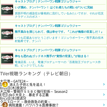
キャストブログ｜ナンバーワン戦隊ゴジュウジャー
いざ掴め、ナンバーワン！ はぐれ者たちの戦いがついに完結
原因不明の感染症が爆発的に流行しているみたいですが、それが厄災
クラディスのボス・
キャストブログ｜ナンバーワン戦隊ゴジュウジャー
熊手真白を演じられて、僕は幸せです。『これが俺様の世直しだ！』
いつも応援ありがとうございます！ゴジュウポーラー／熊手真白役木
村魁希です。ナンバ
キャストブログ｜ナンバーワン戦隊ゴジュウジャー
神をも恐れぬゴッドネス熊手の“覚悟の世直し”が始まる！
竜儀店長…いえ、竜儀プロデューサーの「百夜陸王プロデュース作
戦」ビックリでしたね
TVer視聴ランキング（テレビ朝日）
大空港～GATE24～
第3話 消えた子供と兎を追え！
1
8月6日(木)放送分
大追跡～警視庁ＳＳＢＣ強行犯係～ Season2
Episode3 大炎上…暴走する正義
2
8月5日(水)放送分
クロスロード ～救命救急の約束～
＃5 病院激震！パワハラ＆医療事故!?
3