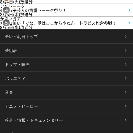
8月4日(火)放送分
アメトーーク！
売れっ子芸人の貴重トーーク祭り!!
4
8月6日(木)放送分
かまいガチ
オモロ怖い「でな、話はここからやねん」トラビス松倉参戦！
5
8月5日(水)放送分
テレビ朝日トップ
番組表
ドラマ・映画
バラエティ
音楽
アニメ・ヒーロー
報道・情報・ドキュメンタリー