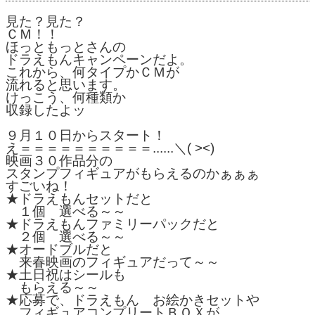
見た？見た？

ＣＭ！！

ほっともっとさんの

ドラえもんキャンペーンだよ。

これから、何タイプかＣＭが

流れると思います。

けっこう、何種類か

収録したよッ

９月１０日からスタート！

え＝＝＝＝＝＝＝＝＝＝......＼( ><)

映画３０作品分の

スタンプフィギュアがもらえるのかぁぁぁ

すごいね！

★ドラえもんセットだと

　１個　選べる～～

★ドラえもんファミリーパックだと

　２個　選べる～～

★オードブルだと

　来春映画のフィギュアだって～～

★土日祝はシールも

　もらえる～～

★応募で、ドラえもん　お絵かきセットや

　フィギュアコンプリートＢＯＸが
