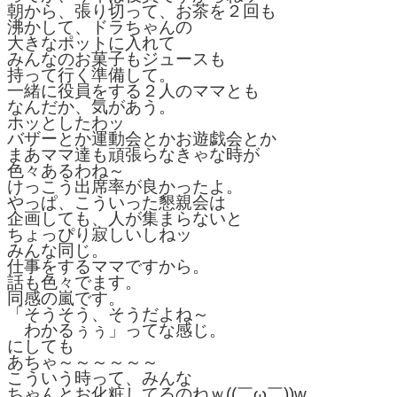
朝から、張り切って、お茶を２回も

沸かして、ドラちゃんの

大きなポットに入れて

みんなのお菓子もジュースも

持って行く準備して。

一緒に役員をする２人のママとも

なんだか、気があう。

ホッとしたわッ

バザーとか運動会とかお遊戯会とか

まあママ達も頑張らなきゃな時が

色々あるわね～

けっこう出席率が良かったよ。

やっぱ、こういった懇親会は

企画しても、人が集まらないと

ちょっぴり寂しいしねッ

みんな同じ。

仕事をするママですから。

話も色々でます。

同感の嵐です。

「そうそう、そうだよね～

　わかるぅぅ」ってな感じ。

にしても

あちゃ～～～～～～

こういう時って、みんな

ちゃんとお化粧してるのねｗ((￣ω￣))w
