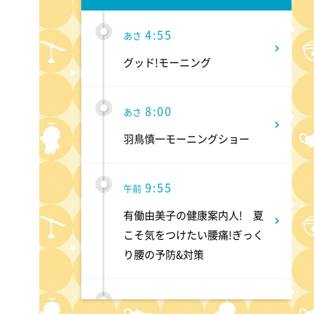
4:55
あさ
グッド!モーニング
8:00
あさ
羽鳥慎一モーニングショー
9:55
午前
有働由美子の健康案内人! 夏
こそ気をつけたい腰痛!ぎっく
り腰の予防&対策
10:10
午前