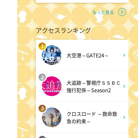
もっと見る
1:45
午後
アクセスランキング
ANNニュース
1
1:50
午後
大空港～GATE24～
TOKYO EVERYONE
2
大追跡～警視庁ＳＳＢＣ
1:55
午後
強行犯係～Season2
午後もじゅん散歩
3
クロスロード ～救命救
2:53
午後
急の約束～
科捜研の女12 #3