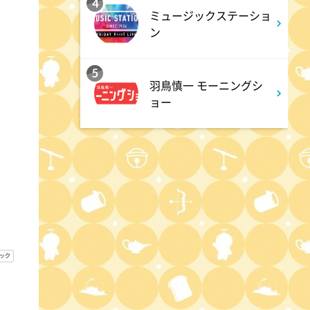
4
ミュージックステーショ
3:50
ン
午後
相棒16 #11
5
羽鳥慎一 モーニングシ
ョー
4:48
午後
スーパーJチャンネル 井澤健
太朗と森山みなみが<ニュース
のハテナ>を深掘り
6:50
よる
ザワつく!路線バスで寄り道の
旅 【“東京&横浜"2大都市の地
下街グルメを巡る!】