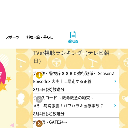
スポーツ
料理・旅・暮らし
番組表
TVer視聴ランキング（テレビ朝
日）
大追跡～警視庁ＳＳＢＣ強行犯係～ Season2
1
Episode3 大炎上…暴走する正義
8月5日(水)放送分
クロスロード ～救命救急の約束～
2
＃5 病院激震！パワハラ＆医療事故!?
8月4日(火)放送分
大空港～GATE24～
3