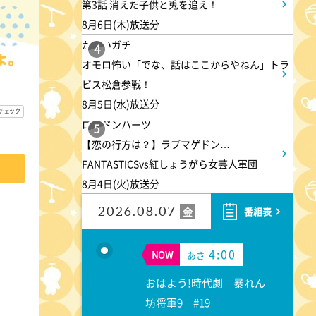
第3話 消えた子供と兎を追え！
8月6日(木)放送分
かまいガチ
4
オモロ怖い「でな、話はここからやねん」トラ
ビス松倉参戦！
8月5日(水)放送分
ロンドンハーツ
5
【恋の行方は？】ラブマゲドン…
FANTASTICSvs紅しょうがら女芸人軍団
8月4日(火)放送分
2026.08.07
金
番組表
4:00
NOW
あさ
おはよう!時代劇 暴れん
坊将軍9 #19