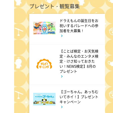
プレゼント・観覧募集
じゅん散歩
ドラえもんの誕生日をお
10:40
午前
祝いするパレードへの参
加者を大募集！
大下容子ワイド!スクランブル
1:00
【ことば検定・お天気検
午後
定・みんなのエンタメ検
徹子の部屋 追悼・寿美花代さ
定・けさ知っておきた
い！NEWS検定】8月の
ん
プレゼント
1:30
午後
【ゴーちゃん。あっちむ
DAIGOも台所 ～きょうの献
いてホイ！】プレゼント
キャンペーン
立 何にする?～ 簡単!コーヒ
ーパンナコッタ