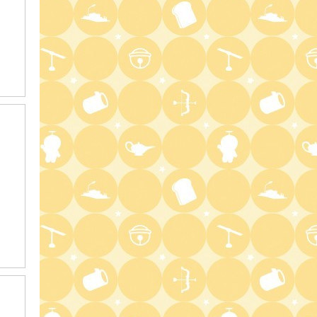
9:54
よる
報道ステーション
11:10
よる
熱闘甲子園 涙は、強さにな
る。
11:40
よる
気づきの扉
11:45
よる
名探偵のままでいて #4