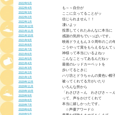
2022年5月
も～～自分が
2022年4月
2022年3月
ここに立ってることがッ
2022年2月
信じられません！！
2022年1月
凄いよッ
2021年12月
投票してくれたみんなに本当に
2021年11月
2021年10月
感謝の気持ちでいっぱいです。
2021年9月
映画ドラえもん３０周年のこの
2021年8月
こうやって賞をもらえるなんて
2021年7月
神様って本当にいるよねッ
2021年6月
こんなことってあるんだねッ
2021年5月
2021年4月
最後のレッドカーペットを
2021年3月
歩いてるときに
2021年2月
ハリ坊とドラちゃんの黄色い帽
2021年1月
被ってくれてる方がいたり
2020年12月
2020年11月
いろんな所から
2020年10月
「わさびさ～ん　わさびさ～～
2020年9月
って、声をかけてくれて
2020年8月
本当に嬉しかったです。
2020年7月
　☆声優アワード☆
2020年6月
2020年5月