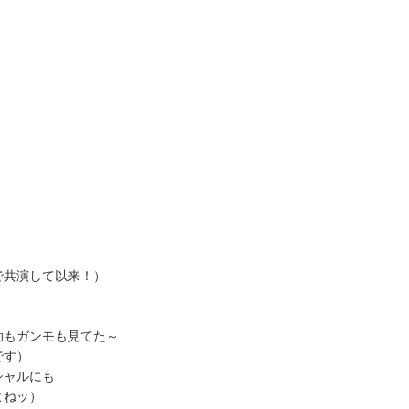
で共演して以来！）
助もガンモも見てた～
です）
シャルにも
よねッ）