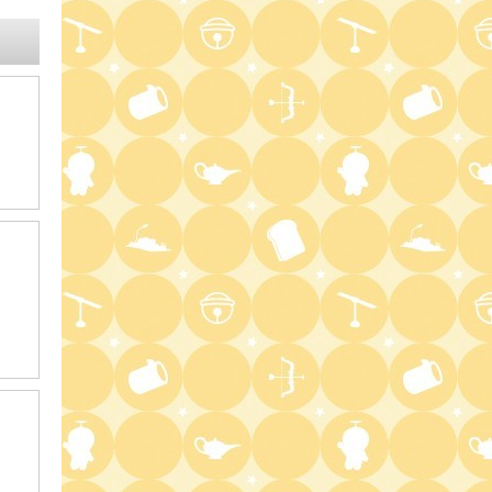
8:00
よる
マツコ&有吉 かりそめ天国
M-1王者たくろうの滋賀の魅力
プレゼンツアー
8:54
よる
私の幸福時間
9:00
よる
ミュージックステーション
10周年あいみょん、TMR、
HY…名曲が続々!初登場ATEEZ