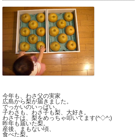
今年も、わさ父の実家
広島から梨が届きました。
でっかいのいっぱい。
子わさも、わさ子も梨、大好き。
わさ子は、梨をめっちゃ叩いてます(^◇^;)
昨年も届いた梨。
産後、まもない頃、
食べた梨。