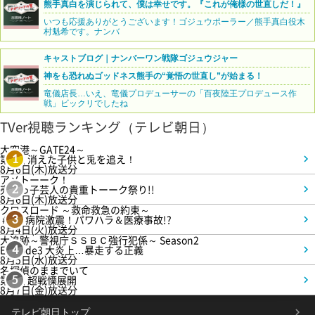
熊手真白を演じられて、僕は幸せです。『これが俺様の世直しだ！』
いつも応援ありがとうございます！ゴジュウポーラー／熊手真白役木
村魁希です。ナンバ
キャストブログ｜ナンバーワン戦隊ゴジュウジャー
神をも恐れぬゴッドネス熊手の“覚悟の世直し”が始まる！
竜儀店長…いえ、竜儀プロデューサーの「百夜陸王プロデュース作
戦」ビックリでしたね
TVer視聴ランキング（テレビ朝日）
大空港～GATE24～
第3話 消えた子供と兎を追え！
1
8月6日(木)放送分
アメトーーク！
売れっ子芸人の貴重トーーク祭り!!
2
8月6日(木)放送分
クロスロード ～救命救急の約束～
＃5 病院激震！パワハラ＆医療事故!?
3
8月4日(火)放送分
大追跡～警視庁ＳＳＢＣ強行犯係～ Season2
Episode3 大炎上…暴走する正義
4
8月5日(水)放送分
名探偵のままでいて
第4話 超戦慄展開
5
8月7日(金)放送分
テレビ朝日トップ