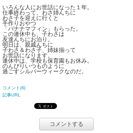
いろんな人にお世話になった１年。
仕事終わって、わさ姉んちに
わさ子を迎えに行くと
手作りおやつ
「バナナマフィン」もらった。
この連休中も、子わさは
友達んちにお泊り。
明日は、親戚んちに
子わさ＆わさ子、姉妹揃って
お世話になります。
連休中は、学校も保育園もお休み。
のんびりいつものように
過ごすシルバーウィークなのだ。
コメント(6)
記事URL
コメントする