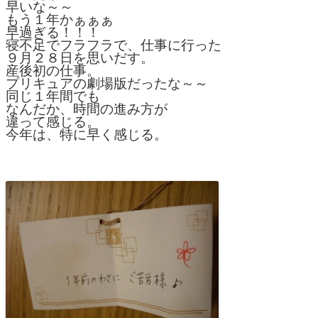
早いな～～
もう１年かぁぁぁ
早過ぎる！！！
寝不足でフラフラで、仕事に行った
９月２８日を思いだす。
産後初の仕事。
プリキュアの劇場版だったな～～
同じ１年間でも
なんだか、時間の進み方が
違って感じる。
今年は、特に早く感じる。