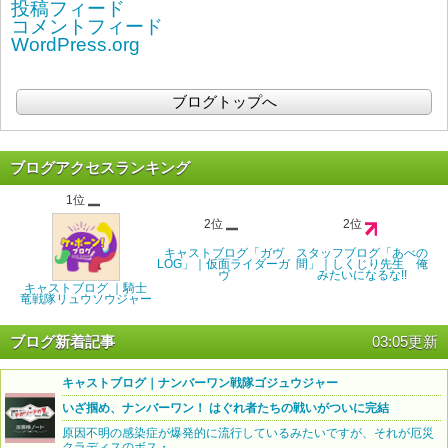
投稿フィード
コメントフィード
WordPress.org
ブログトップへ
ブログアクセスランキング
1位
2位
2位
キャストブログ「ガヴ
スタッフブログ「あべの
LOG」｜仮面ライダーガ
間」｜しくじり先生 俺
ヴ
みたいになるな!!
キャストブログ ｜騎士
竜戦隊リュウソウジャー
ブログ新着記事
03:05更新
キャストブログ｜ナンバーワン戦隊ゴジュウジャー
いざ掴め、ナンバーワン！ はぐれ者たちの戦いがついに完結
原因不明の感染症が爆発的に流行しているみたいですが、それが厄災
クラディスのボス・