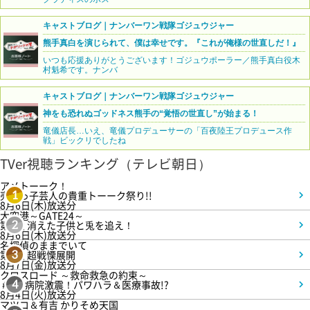
キャストブログ｜ナンバーワン戦隊ゴジュウジャー
熊手真白を演じられて、僕は幸せです。『これが俺様の世直しだ！』
いつも応援ありがとうございます！ゴジュウポーラー／熊手真白役木
村魁希です。ナンバ
キャストブログ｜ナンバーワン戦隊ゴジュウジャー
神をも恐れぬゴッドネス熊手の“覚悟の世直し”が始まる！
竜儀店長…いえ、竜儀プロデューサーの「百夜陸王プロデュース作
戦」ビックリでしたね
TVer視聴ランキング（テレビ朝日）
アメトーーク！
売れっ子芸人の貴重トーーク祭り!!
1
8月6日(木)放送分
大空港～GATE24～
第3話 消えた子供と兎を追え！
2
8月6日(木)放送分
名探偵のままでいて
第4話 超戦慄展開
3
8月7日(金)放送分
クロスロード ～救命救急の約束～
＃5 病院激震！パワハラ＆医療事故!?
4
8月4日(火)放送分
マツコ＆有吉 かりそめ天国