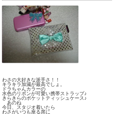
わさの大好きな派手さ！！
キラキラ加減が最高でしょ。
ドラちゃんカラーの
水色のリボンが可愛い携帯ストラップ♪
きらきらのポケットティッシュケース♪
　あのね
今日、スタジオ着いたら
わさがいつも座る席に