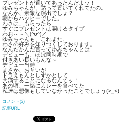
プレゼントが置いてあったんだよッ！
ゆみちゃんが、黙って置いてくれてたの。
なんか、素敵な演出でしょ？
朝からハッピーでした。
わさは、もらったら
すぐにプレゼントは開けるタイプ。
わお～～＼(^o^)／
ゆみちゃんも、これまた、
わさの好みを知りつくしております。
なんだかんだ言ってゆみちゃんとは
デビューも、ほぼ同時期で
付きあい長いもんな～
デビュー当時
まさか、お互いが
ドラえもんとしずかとして
共演することになるなんてッ！
あの頃、一緒にカレーを食べてた
私達は想像もしていなかったことでしょう(>_<)
コメント(3)
記事URL