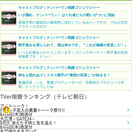
キャストブログ｜ナンバーワン戦隊ゴジュウジャー
いざ掴め、ナンバーワン！ はぐれ者たちの戦いがついに完結
原因不明の感染症が爆発的に流行しているみたいですが、それが厄災
クラディスのボス・
キャストブログ｜ナンバーワン戦隊ゴジュウジャー
熊手真白を演じられて、僕は幸せです。『これが俺様の世直しだ！』
いつも応援ありがとうございます！ゴジュウポーラー／熊手真白役木
村魁希です。ナンバ
キャストブログ｜ナンバーワン戦隊ゴジュウジャー
神をも恐れぬゴッドネス熊手の“覚悟の世直し”が始まる！
竜儀店長…いえ、竜儀プロデューサーの「百夜陸王プロデュース作
戦」ビックリでしたね
TVer視聴ランキング（テレビ朝日）
アメトーーク！
売れっ子芸人の貴重トーーク祭り!!
1
8月6日(木)放送分
大空港～GATE24～
第3話 消えた子供と兎を追え！
2
8月6日(木)放送分
名探偵のままでいて