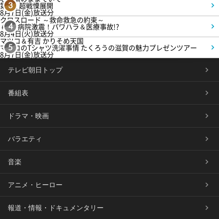
第4話 超戦慄展開
3
8月7日(金)放送分
クロスロード ～救命救急の約束～
＃5 病院激震！パワハラ＆医療事故!?
4
8月4日(火)放送分
マツコ＆有吉 かりそめ天国
マツコのTシャツ洗濯事情 たくろうの滋賀の魅力プレゼンツアー
5
8月7日(金)放送分
テレビ朝日トップ
番組表
ドラマ・映画
バラエティ
音楽
アニメ・ヒーロー
報道・情報・ドキュメンタリー