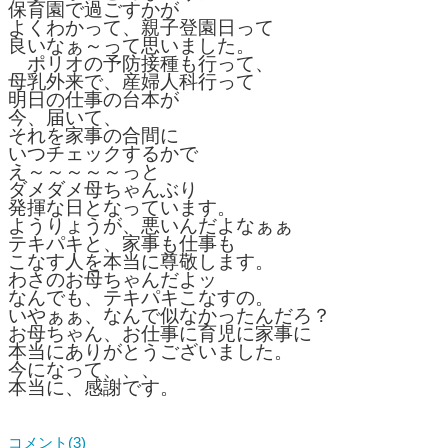
保育園で過ごすかが
よくわかって、親子登園日って
良いなぁ～って思いました。
ポリオの予防接種も行って、
母乳外来で、産婦人科行って
明日の仕事の台本が
今、届いて、
それを家事の合間に
いつチェックするかで
え～～～～～っと
ダメダメ母ちゃんぶり
発揮な日となっています。
ようりょうが、悪いんだよなぁぁ
テキパキと、家事も仕事も
こなす人を本当に尊敬します。
わさのお母ちゃんだよッ
なんでも、テキパキこなすの。
いやぁぁ、なんで似なかったんだろ？
お母ちゃん、お仕事に育児に家事に
本当にありがとうございました。
今になって、、、
本当に、感謝です。
コメント(3)