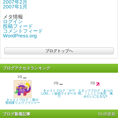
2007年2月
2007年1月
メタ情報
ログイン
投稿フィード
コメントフィード
WordPress.org
ブログトップへ
ブログアクセスランキング
1位
2位
2位
キャストブログ「ガヴ
スタッフブログ「あべの
LOG」｜仮面ライダーガ
間」｜しくじり先生 俺
ヴ
みたいになるな!!
キャストブログ ｜騎士
竜戦隊リュウソウジャー
ブログ新着記事
01:05更新