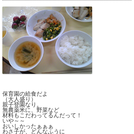
保育園の給食だよ
（大人盛り）
親子登園なり。
無農薬米に、野菜など
材料もこだわってるんだって！
いや～～
おいしかったぁぁぁ
わさ子が、どんなふうに