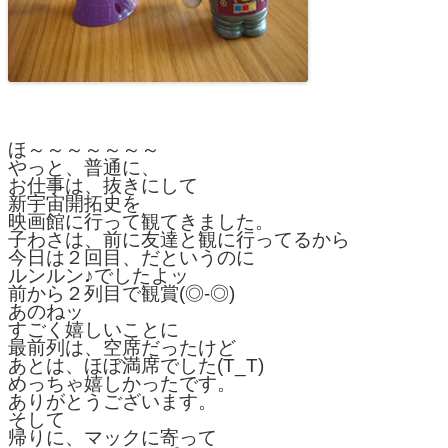
ほ～～～～～～～
やっと、普通に、
お仕事は、抜きにして
新宇宙開拓史を
映画館に行って観てきました。
子わさは、前に友達と観に行ってるから
今日は２回目、だというのに
ルンルン♪でしたよッ
前から２列目で観賞(◎-◎)
あのねッ
すごく嬉しいことに
最前列は、空席だったけど
あとは、ほぼ満席でした(T_T)
めっちゃ嬉しかったです。
ありがとうございます。
そして
帰りに、マックに寄って