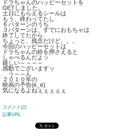
ドラちゃんのハッピーセットを
GETしました。
土日にもらえるシールは
もう、終わってたし
６パターンのうち
３パターンは、すでにおもちゃは
終了してたから
ちょっと、残念だけど。。。
今回のハッピーセットは
ドラちゃんの鈴を押さえると
しゃべるんだよッ
嬉しい～～～～
感動でございますッ
う～～ん
２０１０年の
映画の予告(ё_ё)
気になるよねぇぇぇぇぇ
コメント(2)
記事URL