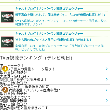
キャストブログ｜ナンバーワン戦隊ゴジュウジャー
熊手真白を演じられて、僕は幸せです。『これが俺様の世直しだ！』
いつも応援ありがとうございます！ゴジュウポーラー／熊手真白役木
村魁希です。ナンバ
キャストブログ｜ナンバーワン戦隊ゴジュウジャー
神をも恐れぬゴッドネス熊手の“覚悟の世直し”が始まる！
竜儀店長…いえ、竜儀プロデューサーの「百夜陸王プロデュース作
戦」ビックリでしたね
TVer視聴ランキング（テレビ朝日）
アメトーーク！
売れっ子芸人の貴重トーーク祭り!!
1
8月6日(木)放送分
大空港～GATE24～
第3話 消えた子供と兎を追え！
2
8月6日(木)放送分
クロスロード ～救命救急の約束～
＃5 病院激震！パワハラ＆医療事故!?
3
8月4日(火)放送分
名探偵のままでいて
第4話 超戦慄展開
4
8月7日(金)放送分
夏色の雲が恋と嵐をまきおこす