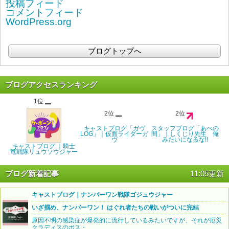
投稿フィード
コメントフィード
WordPress.org
ブログトップへ
ブログアクセスランキング
1位
2位
2位
キャストブログ「ガヴ
スタッフブログ「あべの
LOG」｜仮面ライダーガ
間」｜しくじり先生 俺
ヴ
みたいになるな!!
キャストブログ ｜騎士
竜戦隊リュウソウジャー
ブログ新着記事
11:05更新
キャストブログ｜ナンバーワン戦隊ゴジュウジャー
いざ掴め、ナンバーワン！ はぐれ者たちの戦いがついに完結
原因不明の感染症が爆発的に流行しているみたいですが、それが厄災
クラディスのボス・