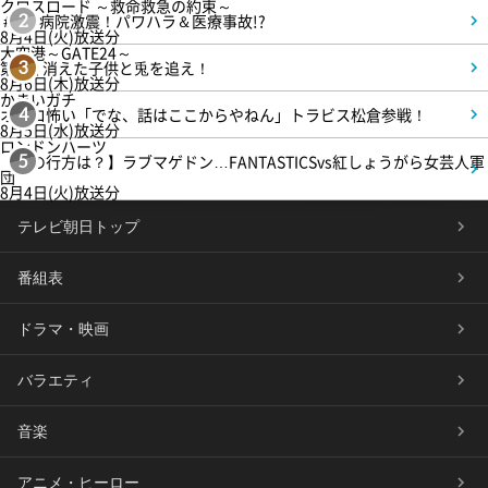
クロスロード ～救命救急の約束～
＃5 病院激震！パワハラ＆医療事故!?
2
8月4日(火)放送分
大空港～GATE24～
第3話 消えた子供と兎を追え！
3
8月6日(木)放送分
かまいガチ
オモロ怖い「でな、話はここからやねん」トラビス松倉参戦！
4
8月5日(水)放送分
ロンドンハーツ
【恋の行方は？】ラブマゲドン…FANTASTICSvs紅しょうがら女芸人軍
5
団
8月4日(火)放送分
テレビ朝日トップ
番組表
ドラマ・映画
バラエティ
音楽
アニメ・ヒーロー