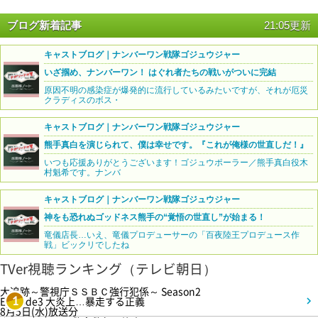
ブログ新着記事
21:05更新
キャストブログ｜ナンバーワン戦隊ゴジュウジャー
いざ掴め、ナンバーワン！ はぐれ者たちの戦いがついに完結
原因不明の感染症が爆発的に流行しているみたいですが、それが厄災
クラディスのボス・
キャストブログ｜ナンバーワン戦隊ゴジュウジャー
熊手真白を演じられて、僕は幸せです。『これが俺様の世直しだ！』
いつも応援ありがとうございます！ゴジュウポーラー／熊手真白役木
村魁希です。ナンバ
キャストブログ｜ナンバーワン戦隊ゴジュウジャー
神をも恐れぬゴッドネス熊手の“覚悟の世直し”が始まる！
竜儀店長…いえ、竜儀プロデューサーの「百夜陸王プロデュース作
戦」ビックリでしたね
TVer視聴ランキング（テレビ朝日）
大追跡～警視庁ＳＳＢＣ強行犯係～ Season2
Episode3 大炎上…暴走する正義
1
8月5日(水)放送分