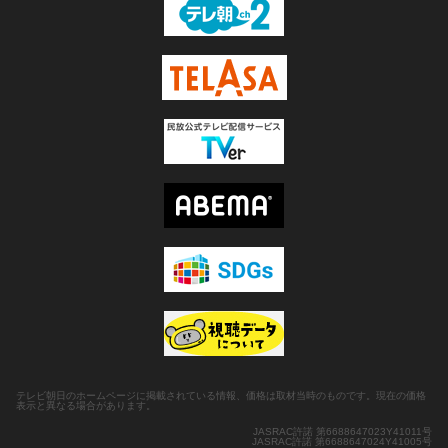
テレビ朝日のホームページに掲載されている情報、価格は取材当時のものです。現在の価格
表示と異なる場合があります。
JASRAC許諾 第6688647023Y41011号
JASRAC許諾 第6688647024Y41005号