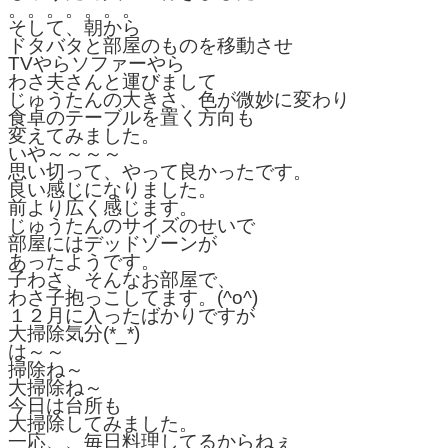
。。。。。。。
そして、朝から
ドタバタと部屋のものを移動させ
TVやらソファーやら
わさ夫さんと運びまして
じゅうたんの大きさ、色が微妙に変わり
食卓のテーブルを置く方向も
変えてみました。
いや～～～～
思い切って、やって良かったです。
良い感じになりました。
前より広く感じます。
じゅうたんのサイズのせいで
部屋にはデッドゾーンが
あったようです。
子わさ、そんなお部屋で、
わさ子抱っこしてます。(^o^)
１２月に入ったばかりですが
大掃除気分(*_*)
は～～
掃除ね～
大掃除ね～
今日は台所も
大掃除してみました。
一応、、毎日料理してるからねぇ