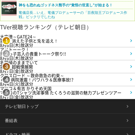
神をも恐れぬゴッドネス熊手の“覚悟の世直し”が始まる！
竜儀店長…いえ、竜儀プロデューサーの「百夜陸王プロデュース作
戦」ビックリでしたね
TVer視聴ランキング（テレビ朝日）
大空港～GATE24～
第3話 消えた子供と兎を追え！
1
8月6日(木)放送分
アメトーーク！
売れっ子芸人の貴重トーーク祭り!!
2
8月6日(木)放送分
名探偵のままでいて
第4話 超戦慄展開
3
8月7日(金)放送分
クロスロード ～救命救急の約束～
＃5 病院激震！パワハラ＆医療事故!?
4
8月4日(火)放送分
マツコ＆有吉 かりそめ天国
マツコのTシャツ洗濯事情 たくろうの滋賀の魅力プレゼンツアー
5
8月7日(金)放送分
テレビ朝日トップ
番組表
ドラマ・映画