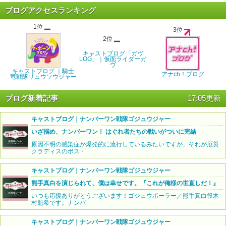
ブログアクセスランキング
1位
3位
2位
キャストブログ「ガヴ
LOG」｜仮面ライダーガ
ヴ
キャストブログ ｜騎士
アナch！ブログ
竜戦隊リュウソウジャー
ブログ新着記事
17:05更新
キャストブログ｜ナンバーワン戦隊ゴジュウジャー
いざ掴め、ナンバーワン！ はぐれ者たちの戦いがついに完結
原因不明の感染症が爆発的に流行しているみたいですが、それが厄災
クラディスのボス・
キャストブログ｜ナンバーワン戦隊ゴジュウジャー
熊手真白を演じられて、僕は幸せです。『これが俺様の世直しだ！』
いつも応援ありがとうございます！ゴジュウポーラー／熊手真白役木
村魁希です。ナンバ
キャストブログ｜ナンバーワン戦隊ゴジュウジャー