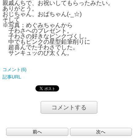
親戚んちで、お祝いしてもらったみたい。
ありがとう。
おじちゃん、おばちゃん(-_☆)
そして
※写真：めぐみちゃんから
子わさへのプレゼント。
子わさの好きなピンクづくし。
中でもピンクの星型鉛筆削りに
超喜んでた子わさでした。
サンキュッのび太くん。
コメント(6)
記事URL
コメントする
前へ
次へ