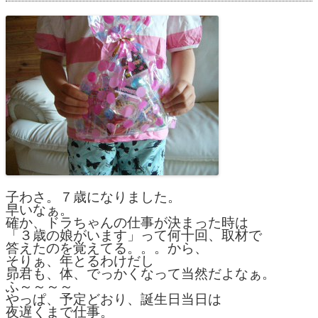
子わさ。７歳になりました。
早いなぁ。
確か、ドラちゃんの仕事が決まった時は
「３歳の娘がいます」って何十回、取材で
答えたのを覚えてる。。。から、
そりぁ、年とるわけだし
昴君も、体、でっかくなって当然だよなぁ。
ふ～～～～
やっぱ、予定どおり、誕生日当日は
夜遅くまで仕事。