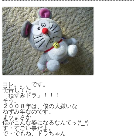
コレ。。。です。
予告してた
「ねずみドラ」！！！
そう。
２００８年は、僕の大嫌いな
ねずみ年なのです。
まッまさか
僕がこんな姿になるなんてッ(*_*)
す・すごい事だよ。
で・でもね、ドラちゃん