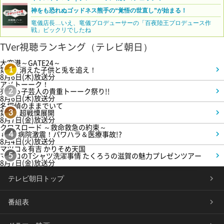
神をも恐れぬゴッドネス熊手の“覚悟の世直し”が始まる！
竜儀店長…いえ、竜儀プロデューサーの「百夜陸王プロデュース作
戦」ビックリでしたね
TVer視聴ランキング（テレビ朝日）
大空港～GATE24～
第3話 消えた子供と兎を追え！
1
8月6日(木)放送分
アメトーーク！
売れっ子芸人の貴重トーーク祭り!!
2
8月6日(木)放送分
名探偵のままでいて
第4話 超戦慄展開
3
8月7日(金)放送分
クロスロード ～救命救急の約束～
＃5 病院激震！パワハラ＆医療事故!?
4
8月4日(火)放送分
マツコ＆有吉 かりそめ天国
マツコのTシャツ洗濯事情 たくろうの滋賀の魅力プレゼンツアー
5
8月7日(金)放送分
テレビ朝日トップ
番組表