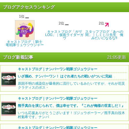
ブログアクセスランキング
1位
2位
2位
キャストブログ「ガヴ
スタッフブログ「あべの
LOG」｜仮面ライダーガ
間」｜しくじり先生 俺
ヴ
みたいになるな!!
キャストブログ ｜騎士
竜戦隊リュウソウジャー
ブログ新着記事
21:05更新
キャストブログ｜ナンバーワン戦隊ゴジュウジャー
いざ掴め、ナンバーワン！ はぐれ者たちの戦いがついに完結
原因不明の感染症が爆発的に流行しているみたいですが、それが厄災
クラディスのボス・
キャストブログ｜ナンバーワン戦隊ゴジュウジャー
熊手真白を演じられて、僕は幸せです。『これが俺様の世直しだ！』
いつも応援ありがとうございます！ゴジュウポーラー／熊手真白役木
村魁希です。ナンバ
キャストブログ｜ナンバーワン戦隊ゴジュウジャー