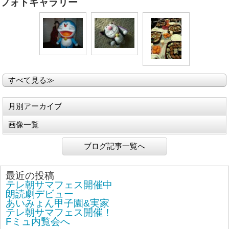
フォトギャラリー
すべて見る≫
月別アーカイブ
画像一覧
ブログ記事一覧へ
最近の投稿
テレ朝サマフェス開催中
朗読劇デビュー
あいみょん甲子園&実家
テレ朝サマフェス開催！
Fミュ内覧会へ