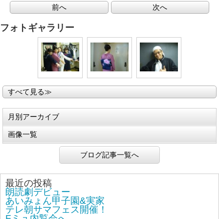
前へ
次へ
フォトギャラリー
すべて見る≫
月別アーカイブ
画像一覧
ブログ記事一覧へ
最近の投稿
朗読劇デビュー
あいみょん甲子園&実家
テレ朝サマフェス開催！
Fミュ内覧会へ