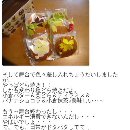
そして舞台で色々差し入れちょうだいしました
が、
やっぱどら焼き！！
しかも変わり種どら焼きだよ。
小倉バター＆栗どら＆ティラミス＆
バナナショコラ＆小倉抹茶♪美味しい～～
もう～舞台終わったし・・・
エネルギー消費できないんだし・・・
やばいでしょ・・・
で、でも、日常がドタバタしてて