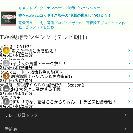
キャストブログ｜ナンバーワン戦隊ゴジュウジャー
神をも恐れぬゴッドネス熊手の“覚悟の世直し”が始まる！
竜儀店長…いえ、竜儀プロデューサーの「百夜陸王プロデュース作
戦」ビックリでしたね
TVer視聴ランキング（テレビ朝日）
大空港～GATE24～
第3話 消えた子供と兎を追え！
1
8月6日(木)放送分
アメトーーク！
売れっ子芸人の貴重トーーク祭り!!
2
8月6日(木)放送分
クロスロード ～救命救急の約束～
＃5 病院激震！パワハラ＆医療事故!?
3
8月4日(火)放送分
大追跡～警視庁ＳＳＢＣ強行犯係～ Season2
Episode3 大炎上…暴走する正義
4
8月5日(水)放送分
かまいガチ
オモロ怖い「でな、話はここからやねん」トラビス松倉参戦！
5
8月5日(水)放送分
テレビ朝日トップ
番組表