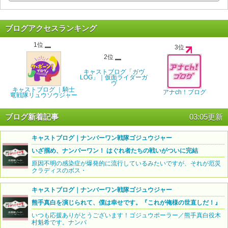
ブログアクセスランキング
1位
3位
2位
キャストブログ「ガヴ
LOG」｜仮面ライダーガ
ヴ
キャストブログ ｜騎士
アナch！ブログ
竜戦隊リュウソウジャー
ブログ新着記事
03:05更新
キャストブログ｜ナンバーワン戦隊ゴジュウジャー
いざ掴め、ナンバーワン！ はぐれ者たちの戦いがついに完結
原因不明の感染症が爆発的に流行しているみたいですが、それが厄災
クラディスのボス・
キャストブログ｜ナンバーワン戦隊ゴジュウジャー
熊手真白を演じられて、僕は幸せです。『これが俺様の世直しだ！』
いつも応援ありがとうございます！ゴジュウポーラー／熊手真白役木
村魁希です。ナンバ