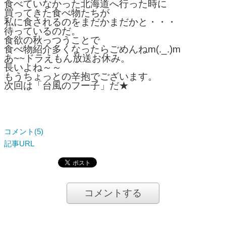
食べていなかった北海道へ行った時に
買ってきた食べ物たちが
私に食されるのをまだかまだかと・・・
待っているのだ。
食欲の秋っつうことで
食べ物紹介多くなったらごめんねm(._.)m
あ~~ドラえもん放送お休み。
長いよね～～
もうちょっとの辛抱でございます。
次回は「台風のフー子」だ★
コメント(5)
記事URL
コメントする