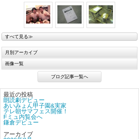
すべて見る≫
月別アーカイブ
画像一覧
ブログ記事一覧へ
最近の投稿
朗読劇デビュー
あいみょん甲子園&実家
テレ朝サマフェス開催！
Fミュ内覧会へ
鎌倉デビュー
アーカイブ