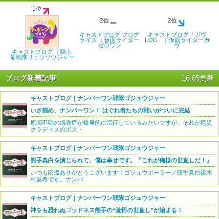
1位
2位
2位
キャストブログ ブログ
キャストブログ「ガヴ
ライズ ｜仮面ライダー
LOG」｜仮面ライダーガ
ゼロワン
ヴ
キャストブログ ｜騎士
竜戦隊リュウソウジャー
ブログ新着記事
16:05更新
キャストブログ｜ナンバーワン戦隊ゴジュウジャー
いざ掴め、ナンバーワン！ はぐれ者たちの戦いがついに完結
原因不明の感染症が爆発的に流行しているみたいですが、それが厄災
クラディスのボス・
キャストブログ｜ナンバーワン戦隊ゴジュウジャー
熊手真白を演じられて、僕は幸せです。『これが俺様の世直しだ！』
いつも応援ありがとうございます！ゴジュウポーラー／熊手真白役木
村魁希です。ナンバ
キャストブログ｜ナンバーワン戦隊ゴジュウジャー
神をも恐れぬゴッドネス熊手の“覚悟の世直し”が始まる！