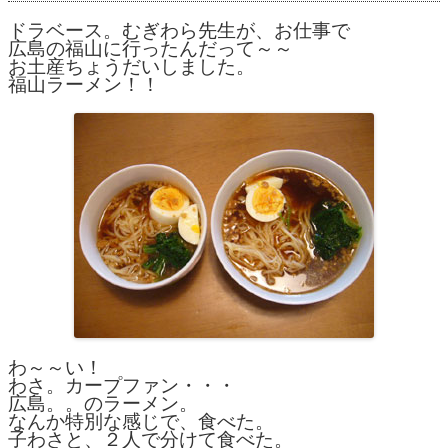
ドラベース。むぎわら先生が、お仕事で
広島の福山に行ったんだって～～
お土産ちょうだいしました。
福山ラーメン！！
わ～～い！
わさ。カープファン・・・
広島。。のラーメン。
なんか特別な感じで、食べた。
子わさと、２人で分けて食べた。