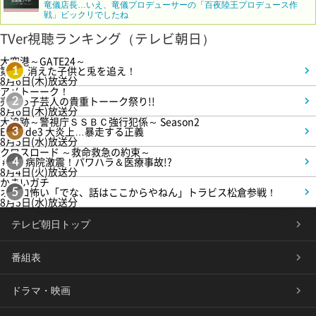
竜儀店長…いえ、竜儀プロデューサーの「百夜陸王プロデュース作
戦」ビックリでしたね
TVer視聴ランキング（テレビ朝日）
大空港～GATE24～
第3話 消えた子供と兎を追え！
1
8月6日(木)放送分
アメトーーク！
売れっ子芸人の貴重トーーク祭り!!
2
8月6日(木)放送分
大追跡～警視庁ＳＳＢＣ強行犯係～ Season2
Episode3 大炎上…暴走する正義
3
8月5日(水)放送分
クロスロード ～救命救急の約束～
＃5 病院激震！パワハラ＆医療事故!?
4
8月4日(火)放送分
かまいガチ
オモロ怖い「でな、話はここからやねん」トラビス松倉参戦！
5
8月5日(水)放送分
テレビ朝日トップ
番組表
ドラマ・映画