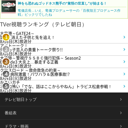
神をも恐れぬゴッドネス熊手の“覚悟の世直し”が始まる！
竜儀店長…いえ、竜儀プロデューサーの「百夜陸王プロデュース作
戦」ビックリでしたね
TVer視聴ランキング（テレビ朝日）
大空港～GATE24～
第3話 消えた子供と兎を追え！
1
8月6日(木)放送分
アメトーーク！
売れっ子芸人の貴重トーーク祭り!!
2
8月6日(木)放送分
大追跡～警視庁ＳＳＢＣ強行犯係～ Season2
Episode3 大炎上…暴走する正義
3
8月5日(水)放送分
クロスロード ～救命救急の約束～
＃5 病院激震！パワハラ＆医療事故!?
4
8月4日(火)放送分
かまいガチ
オモロ怖い「でな、話はここからやねん」トラビス松倉参戦！
5
8月5日(水)放送分
テレビ朝日トップ
番組表
ドラマ・映画