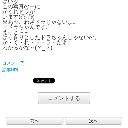
はいッ
この写真の中に
かくれドラが
います(◎-◎)
※あッ、わさドラじゃないよ。
ドラちゃんです。
えっと～～
はっきりとしたドラちゃんじゃないの。
か・く・れ・ド・ラ・だよ。
わかるかな～(？_？)
コメント(7)
記事URL
コメントする
前へ
次へ