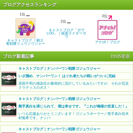
ブログアクセスランキング
1位
3位
2位
キャストブログ「ガヴ
LOG」｜仮面ライダーガ
ヴ
キャストブログ ｜騎士
アナch！ブログ
竜戦隊リュウソウジャー
ブログ新着記事
19:05更新
キャストブログ｜ナンバーワン戦隊ゴジュウジャー
いざ掴め、ナンバーワン！ はぐれ者たちの戦いがついに完結
原因不明の感染症が爆発的に流行しているみたいですが、それが厄災
クラディスのボス・
キャストブログ｜ナンバーワン戦隊ゴジュウジャー
熊手真白を演じられて、僕は幸せです。『これが俺様の世直しだ！』
いつも応援ありがとうございます！ゴジュウポーラー／熊手真白役木
村魁希です。ナンバ
キャストブログ｜ナンバーワン戦隊ゴジュウジャー