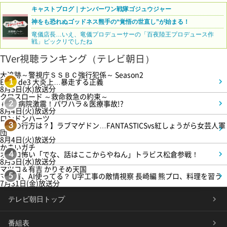
キャストブログ｜ナンバーワン戦隊ゴジュウジャー
神をも恐れぬゴッドネス熊手の“覚悟の世直し”が始まる！
竜儀店長…いえ、竜儀プロデューサーの「百夜陸王プロデュース作
戦」ビックリでしたね
TVer視聴ランキング（テレビ朝日）
大追跡～警視庁ＳＳＢＣ強行犯係～ Season2
Episode3 大炎上…暴走する正義
1
8月5日(水)放送分
クロスロード ～救命救急の約束～
＃5 病院激震！パワハラ＆医療事故!?
2
8月4日(火)放送分
ロンドンハーツ
【恋の行方は？】ラブマゲドン…FANTASTICSvs紅しょうがら女芸人軍
3
団
8月4日(火)放送分
かまいガチ
オモロ怖い「でな、話はここからやねん」トラビス松倉参戦！
4
8月5日(水)放送分
マツコ＆有吉 かりそめ天国
マツ有、AI使ってる？ U字工事の敵情視察 長崎編 熊プロ、料理を習う
5
7月31日(金)放送分
テレビ朝日トップ
番組表