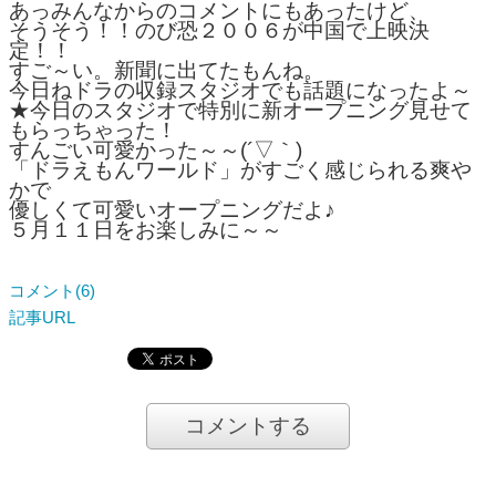
あっみんなからのコメントにもあったけど、
そうそう！！のび恐２００６が中国で上映決
定！！
すご～い。新聞に出てたもんね。
今日ねドラの収録スタジオでも話題になったよ～
★今日のスタジオで特別に新オープニング見せて
もらっちゃった！
すんごい可愛かった～～(´▽｀)
「ドラえもんワールド」がすごく感じられる爽や
かで
優しくて可愛いオープニングだよ♪
５月１１日をお楽しみに～～
コメント(6)
記事URL
コメントする