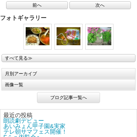
前へ
次へ
フォトギャラリー
すべて見る≫
月別アーカイブ
画像一覧
ブログ記事一覧へ
最近の投稿
朗読劇デビュー
あいみょん甲子園&実家
テレ朝サマフェス開催！