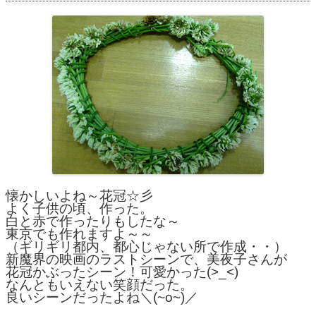
懐かしいよね～花冠☆彡
よく子供の頃、作った。
白と赤で作ったりもしたな～
東京でも作れますよ～～
（ギリギリ都内、都心じゃない所で作成・・）
新魔界の映画のラストシーンで、美夜子さんが
花冠かぶったシーン！可愛かった(>_<)
なんともいえない笑顔だった。
良いシーンだったよね＼(~o~)／