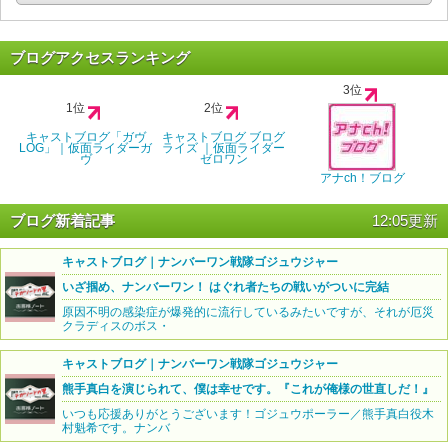
ブログアクセスランキング
3位
1位
2位
キャストブログ「ガヴ
キャストブログ ブログ
LOG」｜仮面ライダーガ
ライズ ｜仮面ライダー
ヴ
ゼロワン
アナch！ブログ
ブログ新着記事
12:05更新
キャストブログ｜ナンバーワン戦隊ゴジュウジャー
いざ掴め、ナンバーワン！ はぐれ者たちの戦いがついに完結
原因不明の感染症が爆発的に流行しているみたいですが、それが厄災
クラディスのボス・
キャストブログ｜ナンバーワン戦隊ゴジュウジャー
熊手真白を演じられて、僕は幸せです。『これが俺様の世直しだ！』
いつも応援ありがとうございます！ゴジュウポーラー／熊手真白役木
村魁希です。ナンバ