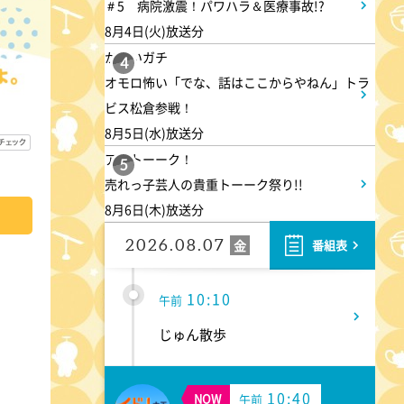
＃5 病院激震！パワハラ＆医療事故!?
8月4日(火)放送分
8:00
あさ
かまいガチ
4
オモロ怖い「でな、話はここからやねん」トラ
羽鳥慎一モーニングショー
ビス松倉参戦！
8月5日(水)放送分
9:55
午前
アメトーーク！
5
売れっ子芸人の貴重トーーク祭り!!
有働由美子の健康案内人! 夏
8月6日(木)放送分
こそ気をつけたい腰痛!ぎっく
り腰の予防&対策
2026.08.07
金
番組表
10:10
午前
じゅん散歩
10:40
NOW
午前