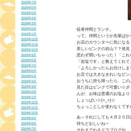
2026年7月
2026年6月
2026年5月
2026年4月
2026年3月
2026年2月
役者仲間とランチ。
2026年1月
って、仲間というか先輩ばか
2025年12月
お店のカウンターに気になる
2025年11月
美しいピンクの岩山？？発見
2025年10月
思わず聞いちゃった！「これ
2025年9月
2025年8月
「岩塩です」と教えてくれて
2025年7月
「よろしかったらお分けします
2025年6月
お店では大きなきれいなピン
2025年5月
おうちに持ち帰ったら、このよ
2025年4月
2025年3月
見た目はピンクで可愛い☆彡
2025年2月
んが、お味は普通のお塩より
2025年1月
しょっぱい☆(+_<)☆
2024年12月
ちょっことしか使わなくてす
2024年11月
2024年10月
あ～それにしても４月２０日
2024年9月
待ちどおしいね～
2024年8月
2024年7月
それまでわさドラブログや、