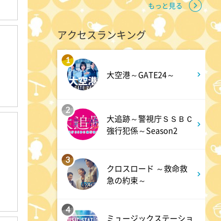
相棒16 #11
もっと見る
アクセスランキング
4:48
午後
スーパーJチャンネル 井澤健
1
太朗と森山みなみが<ニュース
大空港～GATE24～
のハテナ>を深掘り
2
大追跡～警視庁ＳＳＢＣ
6:50
よる
強行犯係～Season2
ザワつく!路線バスで寄り道の
旅 【“東京&横浜"2大都市の地
3
クロスロード ～救命救
下街グルメを巡る!】
急の約束～
8:00
よる
4
ミュージックステーショ