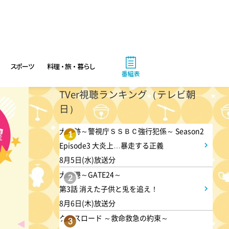
スポーツ
料理・旅・暮らし
番組表
TVer視聴ランキング（テレビ朝
日）
大追跡～警視庁ＳＳＢＣ強行犯係～ Season2
4:00
あさ
1
Episode3 大炎上…暴走する正義
おはよう!時代劇 暴れん坊将
8月5日(水)放送分
軍9 #19
大空港～GATE24～
2
第3話 消えた子供と兎を追え！
4:55
8月6日(木)放送分
あさ
クロスロード ～救命救急の約束～
3
グッド!モーニング