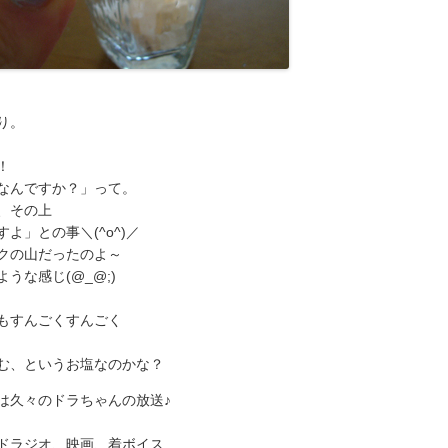
り。
！
なんですか？」って。
、その上
よ」との事＼(^o^)／
クの山だったのよ～
うな感じ(@_@;)
もすんごくすんごく
む、というお塩なのかな？
は久々のドラちゃんの放送♪
ドラジオ、映画、着ボイス