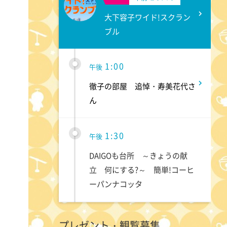
大下容子ワイド!スクラン
ブル
1:00
午後
徹子の部屋 追悼・寿美花代さ
ん
1:30
午後
DAIGOも台所 ～きょうの献
立 何にする?～ 簡単!コーヒ
ーパンナコッタ
1:45
午後
プレゼント・観覧募集