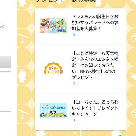
ANNニュース
ドラえもんの誕生日をお
祝いするパレードへの参
1:50
加者を大募集！
午後
TOKYO EVERYONE
【ことば検定・お天気検
定・みんなのエンタメ検
1:55
午後
定・けさ知っておきた
い！NEWS検定】8月の
午後もじゅん散歩
プレゼント
2:53
午後
【ゴーちゃん。あっちむ
科捜研の女12 #3
いてホイ！】プレゼント
キャンペーン
3:50
午後