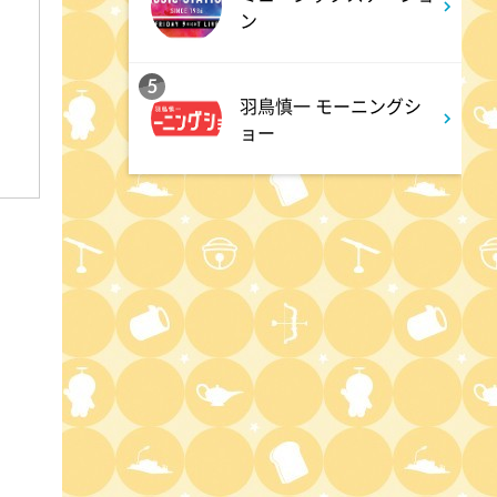
マツコ&有吉 かりそめ天国
ン
M-1王者たくろうの滋賀の魅力
プレゼンツアー
5
羽鳥慎一 モーニングシ
ョー
8:54
よる
私の幸福時間
9:00
よる
ミュージックステーション
10周年あいみょん、TMR、
HY…名曲続々!ATEEZがヒット
曲
9:54
よる