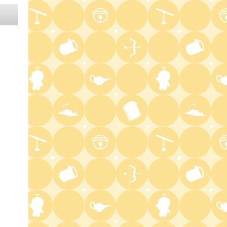
報道ステーション
11:10
よる
熱闘甲子園 涙は、強さにな
る。
11:40
よる
気づきの扉
11:45
よる
名探偵のままでいて #4
0:45
深夜