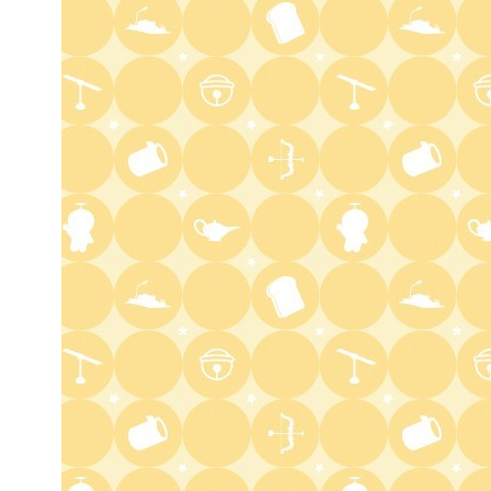
キッチンカー大作戦!
1:15
深夜
バズマンTV
1:45
深夜
ラブ!!Jリーグ
2:00
深夜
M:ZINE
2:20
深夜