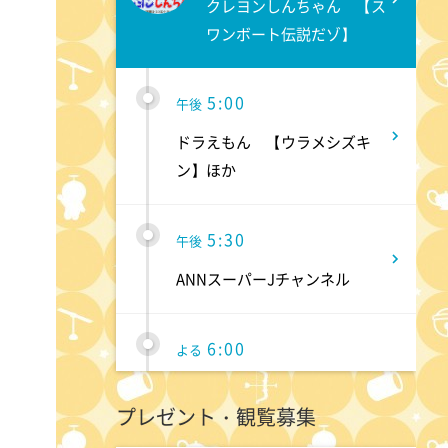
クレヨンしんちゃん 【ス
ワンボート伝説だゾ】
5:00
午後
ドラえもん 【ウラメシズキ
ン】ほか
5:30
午後
ANNスーパーJチャンネル
6:00
よる
人生の楽園 夏の1時間!ふるさ
プレゼント・観覧募集
と大好きスペシャル