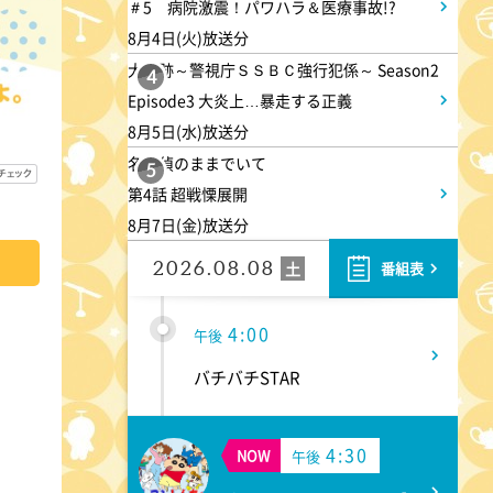
1:30
午後
＃5 病院激震！パワハラ＆医療事故!?
8月4日(火)放送分
八村塁スペシャルマッチ
大追跡～警視庁ＳＳＢＣ強行犯係～ Season2
BLACK SAMURAI SUMMIT
4
Episode3 大炎上…暴走する正義
8月5日(水)放送分
3:30
午後
名探偵のままでいて
5
第4話 超戦慄展開
なにわ男子の逆転男子 高橋恭
8月7日(金)放送分
平の休日に密着!呼び出した仲
良しのある人とは!?
2026.08.08
土
番組表
4:00
午後
バチバチSTAR
4:30
NOW
午後