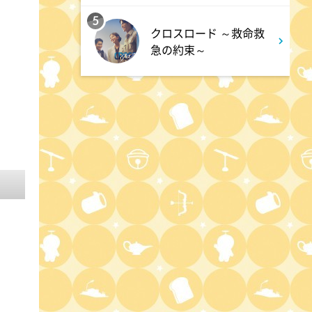
る。
5
クロスロード ～救命救
急の約束～
11:30
よる
夏色の雲が恋と嵐をまきおこ
す #5
0:00
深夜
天幕のジャードゥーガル
#7【イマニメーション】
0:30
深夜
テレ朝サマフェス音楽LIVEダイ
ジェスト