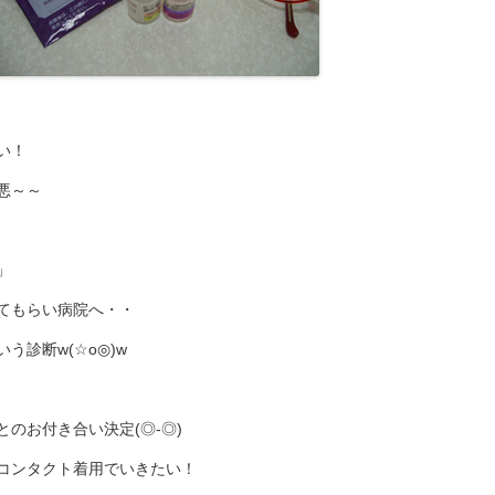
い！
悪～～
」
てもらい病院へ・・
う診断w(☆o◎)w
のお付き合い決定(◎-◎)
コンタクト着用でいきたい！