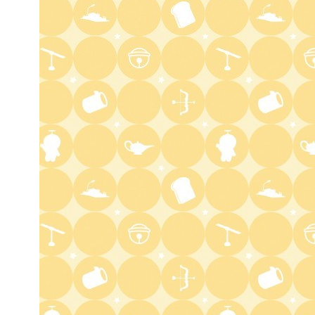
2:30
深夜
花織さんは転生しても喧嘩がし
たい【ANiMAZiNG!!!】 #5
3:00
深夜
上田ちゃんネル 楽屋トークを
覗き見!芸人たちの座持ちがい
い話
3:30
深夜
テラサってる? EXOシウミン
主演『ホ食堂～時空を超えた恋
のシェフ』第1話・前編