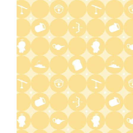
1:00
深夜
タイムトラベルダディ #2
ダイアン津田ドラマ初主演作
品 脚本:上田誠
1:30
深夜
ワールドプロレスリング
2:00
深夜
「きみを愛する気はない」と言
った次期公爵様がなぜか溺愛し
てきます #6