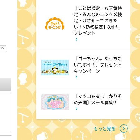
【ことば検定・お天気検
6:56
よる
定・みんなのエンタメ検
定・けさ知っておきた
サンド&芦田愛菜の博士ちゃ
い！NEWS検定】8月の
ん 伊藤沙莉が初参戦!!目利き
プレゼント
三択バトルSP
【ゴーちゃん。あっちむ
8:00
よる
いてホイ！】プレゼント
キャンペーン
池上彰のニュースそうだったの
か!! 池上流映像ショーSP
【マツコ＆有吉 かりそ
め天国】メール募集!!
8:54
よる
タモリステーション 日本人と
石油 最前線 そもそも石油と
もっと見る
は何なのか!?徹底取材!