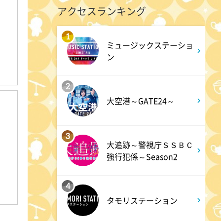
アクセスランキング
10:24
よる
1
ミュージックステーショ
サタデーステーション
ン
10:52
よる
2
大空港～GATE24～
私の幸福時間
10:56
よる
3
大追跡～警視庁ＳＳＢＣ
港時間
強行犯係～Season2
4
11:00
よる
タモリステーション
熱闘甲子園 涙は、強さにな