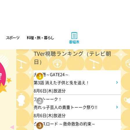
10:00
午前
題名のない音楽会「背筋も凍
る!恐怖を感じる音楽会」
スポーツ
料理・旅・暮らし
10:30
番組表
午前
TVer視聴ランキング（テレビ朝
買いドキ!生放送ショッピン
日）
グ 期間限定商品を手にする大
チャンス!お見逃しなく!
大空港～GATE24～
1
第3話 消えた子供と兎を追え！
11:00
8月6日(木)放送分
午前
アメトーーク！
2
ワイド!スクランブル サタデ
売れっ子芸人の貴重トーーク祭り!!
ー
8月6日(木)放送分
クロスロード ～救命救急の約束～
3