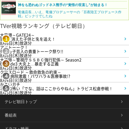
神をも恐れぬゴッドネス熊手の“覚悟の世直し”が始まる！
竜儀店長…いえ、竜儀プロデューサーの「百夜陸王プロデュース作
戦」ビックリでしたね
TVer視聴ランキング（テレビ朝日）
大空港～GATE24～
第3話 消えた子供と兎を追え！
1
8月6日(木)放送分
アメトーーク！
売れっ子芸人の貴重トーーク祭り!!
2
8月6日(木)放送分
大追跡～警視庁ＳＳＢＣ強行犯係～ Season2
Episode3 大炎上…暴走する正義
3
8月5日(水)放送分
クロスロード ～救命救急の約束～
＃5 病院激震！パワハラ＆医療事故!?
4
8月4日(火)放送分
かまいガチ
オモロ怖い「でな、話はここからやねん」トラビス松倉参戦！
5
8月5日(水)放送分
テレビ朝日トップ
番組表
ドラマ・映画