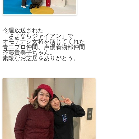
今週放送された
「さよならジャイアン」で
オモテナシ女将を演じてくれた
青二プロ仲間、声優着物部仲間
斉藤貴美子ちゃん。
素敵なお芝居をありがとう。