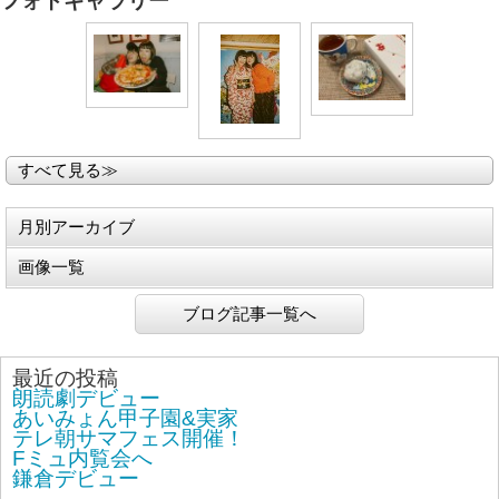
フォトギャラリー
すべて見る≫
月別アーカイブ
画像一覧
ブログ記事一覧へ
最近の投稿
朗読劇デビュー
あいみょん甲子園&実家
テレ朝サマフェス開催！
Fミュ内覧会へ
鎌倉デビュー