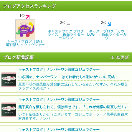
ブログアクセスランキング
1位
2位
2位
キャストブログ ブログ
キャストブログ「ガヴ
ライズ ｜仮面ライダー
LOG」｜仮面ライダーガ
ゼロワン
ヴ
キャストブログ ｜騎士
竜戦隊リュウソウジャー
ブログ新着記事
18:05更新
キャストブログ｜ナンバーワン戦隊ゴジュウジャー
いざ掴め、ナンバーワン！ はぐれ者たちの戦いがついに完結
原因不明の感染症が爆発的に流行しているみたいですが、それが厄災
クラディスのボス・
キャストブログ｜ナンバーワン戦隊ゴジュウジャー
熊手真白を演じられて、僕は幸せです。『これが俺様の世直しだ！』
いつも応援ありがとうございます！ゴジュウポーラー／熊手真白役木
村魁希です。ナンバ
キャストブログ｜ナンバーワン戦隊ゴジュウジャー