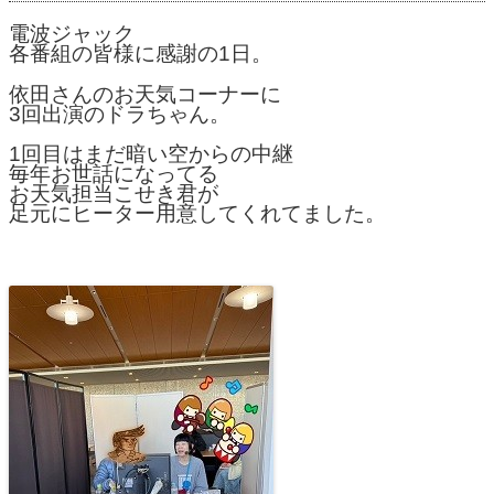
電波ジャック
各番組の皆様に感謝の1日。
依田さんのお天気コーナーに
3回出演のドラちゃん。
1回目はまだ暗い空からの中継
毎年お世話になってる
お天気担当こせき君が
足元にヒーター用意してくれてました。