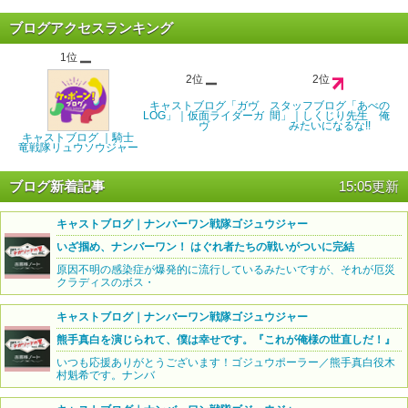
ブログアクセスランキング
1位
2位
2位
キャストブログ「ガヴ
スタッフブログ「あべの
LOG」｜仮面ライダーガ
間」｜しくじり先生 俺
ヴ
みたいになるな!!
キャストブログ ｜騎士
竜戦隊リュウソウジャー
ブログ新着記事
15:05更新
キャストブログ｜ナンバーワン戦隊ゴジュウジャー
いざ掴め、ナンバーワン！ はぐれ者たちの戦いがついに完結
原因不明の感染症が爆発的に流行しているみたいですが、それが厄災
クラディスのボス・
キャストブログ｜ナンバーワン戦隊ゴジュウジャー
熊手真白を演じられて、僕は幸せです。『これが俺様の世直しだ！』
いつも応援ありがとうございます！ゴジュウポーラー／熊手真白役木
村魁希です。ナンバ