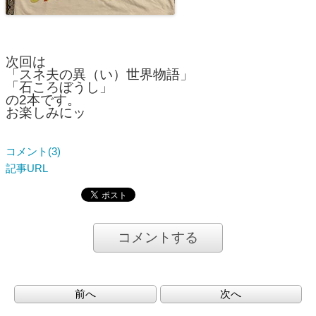
次回は
「スネ夫の異（い）世界物語」
「石ころぼうし」
の2本です。
お楽しみにッ
コメント(3)
記事URL
コメントする
前へ
次へ