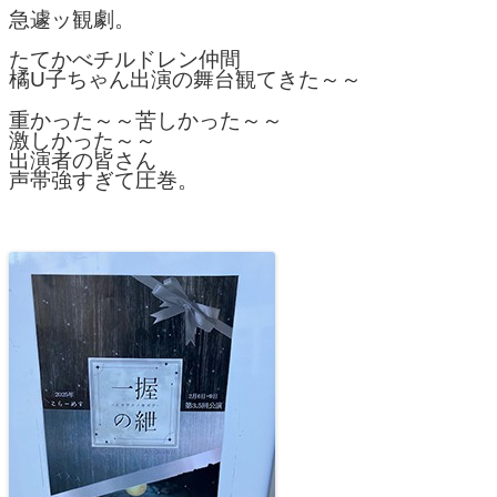
急遽ッ観劇。
たてかべチルドレン仲間
橘U子ちゃん出演の舞台観てきた～～
重かった～～苦しかった～～
激しかった～～
出演者の皆さん
声帯強すぎて圧巻。