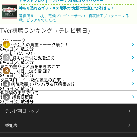
キャストブログ｜ナンバーワン戦隊ゴジュウジャー
神をも恐れぬゴッドネス熊手の“覚悟の世直し”が始まる！
竜儀店長…いえ、竜儀プロデューサーの「百夜陸王プロデュース作
戦」ビックリでしたね
TVer視聴ランキング（テレビ朝日）
アメトーーク！
売れっ子芸人の貴重トーーク祭り!!
1
8月6日(木)放送分
大空港～GATE24～
第3話 消えた子供と兎を追え！
2
8月6日(木)放送分
夏色の雲が恋と嵐をまきおこす
第5話 「好き」涙の告白!?
3
8月8日(土)放送分
クロスロード ～救命救急の約束～
＃5 病院激震！パワハラ＆医療事故!?
4
8月4日(火)放送分
名探偵のままでいて
第4話 超戦慄展開
5
8月7日(金)放送分
テレビ朝日トップ
番組表