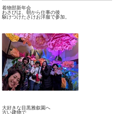
着物部新年会
わさびは、朝から仕事の後
駆けつけたさけお洋服で参加。
大好きな目黒雅叙園へ
古い建物で