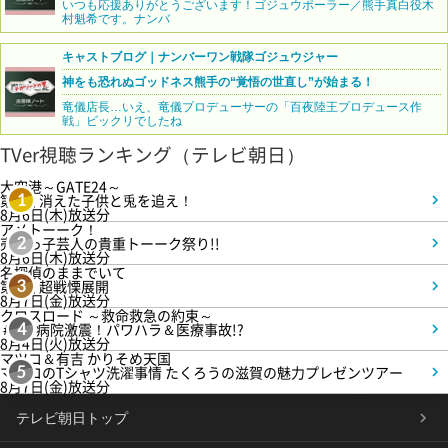
いつも応援ありがとうございます！ゴジュウポーラー／熊手真白役木
村魁希です。ナンバ
キャストブログ｜ナンバーワン戦隊ゴジュウジャー
神をも恐れぬゴッドネス熊手の“覚悟の世直し”が始まる！
竜儀店長…いえ、竜儀プロデューサーの「百夜陸王プロデュース作
戦」ビックリでしたね
TVer視聴ランキング（テレビ朝日）
大空港～GATE24～
第3話 消えた子供と兎を追え！
1
8月6日(木)放送分
アメトーーク！
売れっ子芸人の貴重トーーク祭り!!
2
8月6日(木)放送分
名探偵のままでいて
第4話 超戦慄展開
3
8月7日(金)放送分
クロスロード ～救命救急の約束～
＃5 病院激震！パワハラ＆医療事故!?
4
8月4日(火)放送分
マツコ＆有吉 かりそめ天国
マツコのTシャツ洗濯事情 たくろうの滋賀の魅力プレゼンツアー
5
8月7日(金)放送分
テレビ朝日トップ