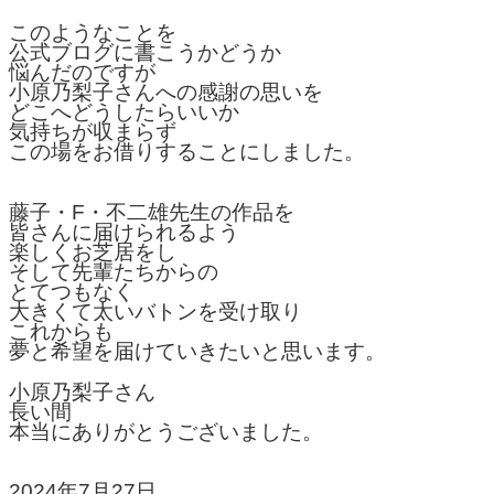
このようなことを
公式ブログに書こうかどうか
悩んだのですが
小原乃梨子さんへの感謝の思いを
どこへどうしたらいいか
気持ちが収まらず
この場をお借りすることにしました。
藤子・F・不二雄先生の作品を
皆さんに届けられるよう
楽しくお芝居をし
そして先輩たちからの
とてつもなく
大きくて太いバトンを受け取り
これからも
夢と希望を届けていきたいと思います。
小原乃梨子さん
長い間
本当にありがとうございました。
2024年7月27日