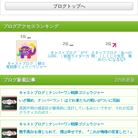
ブログトップへ
ブログアクセスランキング
1位
2位
2位
キャストブログ「ガヴ
スタッフブログ「あべの
LOG」｜仮面ライダーガ
間」｜しくじり先生 俺
ヴ
みたいになるな!!
キャストブログ ｜騎士
竜戦隊リュウソウジャー
ブログ新着記事
22:05更新
キャストブログ｜ナンバーワン戦隊ゴジュウジャー
いざ掴め、ナンバーワン！ はぐれ者たちの戦いがついに完結
原因不明の感染症が爆発的に流行しているみたいですが、それが厄災
クラディスのボス・
キャストブログ｜ナンバーワン戦隊ゴジュウジャー
熊手真白を演じられて、僕は幸せです。『これが俺様の世直しだ！』