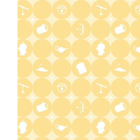
1:52
深夜
全力坂
1:57
深夜
FRUITS ZIPPERのNEW
KAWAIIってしてよ?
2:27
深夜
サクラミーツ 【強烈キャラ登
場】コロチキコント&オンリー
ワンミーツ完結編!!
2:52
深夜