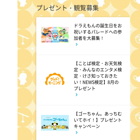
プレゼント・観覧募集
4:48
午後
ドラえもんの誕生日をお
祝いするパレードへの参
スーパーJチャンネル 井澤健
加者を大募集！
太朗と森山みなみが<ニュース
のハテナ>を深掘り
【ことば検定・お天気検
定・みんなのエンタメ検
7:00
よる
定・けさ知っておきた
い！NEWS検定】8月の
相葉ヒロミのお困りですカ
プレゼント
ー? 2時間SP
【ゴーちゃん。あっちむ
9:00
よる
いてホイ！】プレゼント
キャンペーン
大空港～GATE24～ #3