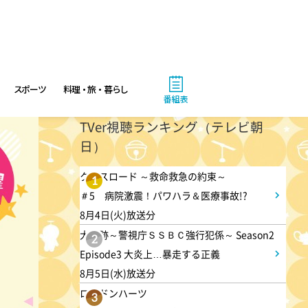
おはよう!時代劇 暴れん坊将
軍9 #18
4:55
あさ
スポーツ
料理・旅・暮らし
グッド!モーニング
番組表
TVer視聴ランキング（テレビ朝
8:00
日）
あさ
羽鳥慎一モーニングショー
クロスロード ～救命救急の約束～
1
＃5 病院激震！パワハラ＆医療事故!?
8月4日(火)放送分
9:55
午前
大追跡～警視庁ＳＳＢＣ強行犯係～ Season2
2
有働由美子の健康案内人! 夏
Episode3 大炎上…暴走する正義
こそ気をつけたい腰痛!ぎっく
8月5日(水)放送分
り腰の予防&対策
ロンドンハーツ
3