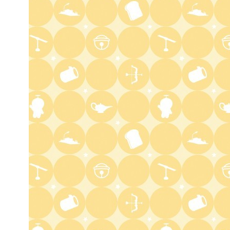
EBiDAN熱中!朝までBUDDiiS
3:17
深夜
ドンデコルテ銀次と弱者たちの
鍋会 傑作選
3:37
深夜
バスケW杯まであと1年 あの
歓喜をもう一度
3:45
深夜
ショッピングなう