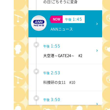
の日!ごちそうに変身
1:45
NOW
午後
ANNニュース
1:55
午後
大空港～GATE24～ #2
2:53
午後
科捜研の女11 #10
3:50
午後
相棒20 #5