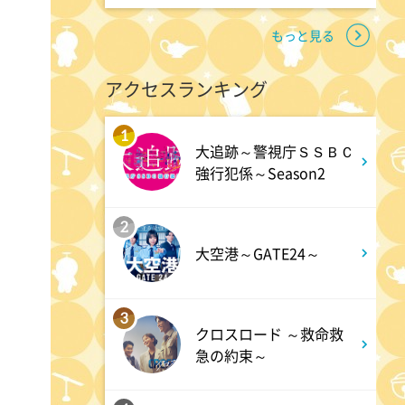
9:54
よる
もっと見る
報道ステーション
アクセスランキング
11:10
よる
1
大追跡～警視庁ＳＳＢＣ
熱闘甲子園 涙は、強さにな
強行犯係～Season2
る。
2
11:40
よる
大空港～GATE24～
And One
3
クロスロード ～救命救
11:45
よる
急の約束～
アメトーーク! CLUB配信で見