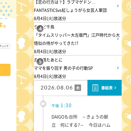
【恋の行方は？】ラブマゲドン…
10:10
FANTASTICSvs紅しょうがら女芸人軍団
午前
8月4日(火)放送分
じゅん散歩
テレビ千鳥
4
「タイムスリッパー大左衛門」江戸時代から大
10:40
午前
悟似の侍がやってきた!?
8月4日(火)放送分
大下容子ワイド!スクランブル
夫が寝たあとに
5
ママを振り回す 男の子の行動SP
1:00
午後
8月4日(火)放送分
徹子の部屋 高橋文哉
2026.08.06
木
番組表
1:30
午後
DAIGOも台所 ～きょうの献
立 何にする?～ 今日はハム