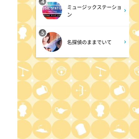
られる懐かし回&傑作回
4
ミュージックステーショ
ン
0:45
深夜
5
見取り図じゃん
名探偵のままでいて
1:15
深夜
あざとくて何が悪いの? 令和
最新!男女の出会いの場「相席
ラウンジ」に潜入調査!
1:50
深夜
テレ朝サマフェスナビ