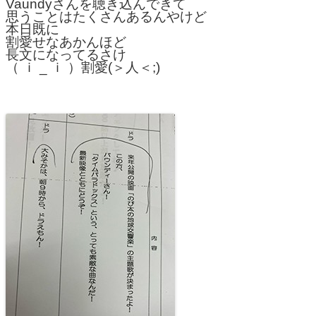
Vaundyさんを聴き込んできて
思うことはたくさんあるんやけど
本日既に
割愛せなあかんほど
長文になってるさけ
（ ｉ _ ｉ ）割愛(＞人＜;)