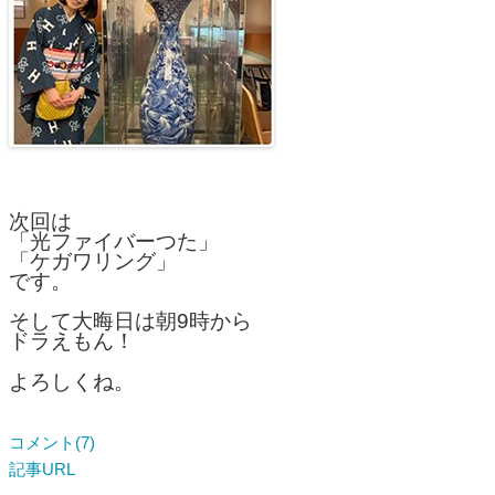
次回は
「光ファイバーつた」
「ケガワリング」
です。
そして大晦日は朝9時から
ドラえもん！
よろしくね。
コメント(7)
記事URL