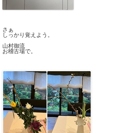
さぁ
しっかり覚えよう。
山村御流
お稽古場で。