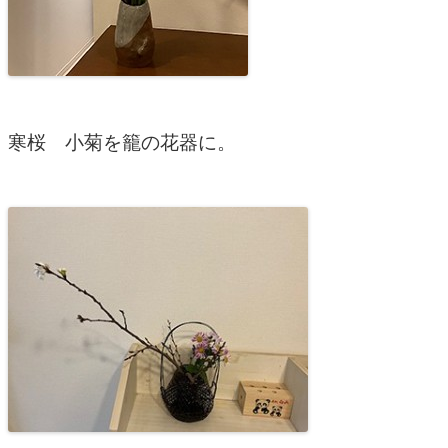
寒桜 小菊を籠の花器に。