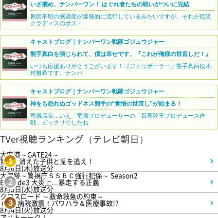
いざ掴め、ナンバーワン！ はぐれ者たちの戦いがついに完結
原因不明の感染症が爆発的に流行しているみたいですが、それが厄災
クラディスのボス・
キャストブログ｜ナンバーワン戦隊ゴジュウジャー
熊手真白を演じられて、僕は幸せです。『これが俺様の世直しだ！』
いつも応援ありがとうございます！ゴジュウポーラー／熊手真白役木
村魁希です。ナンバ
キャストブログ｜ナンバーワン戦隊ゴジュウジャー
神をも恐れぬゴッドネス熊手の“覚悟の世直し”が始まる！
竜儀店長…いえ、竜儀プロデューサーの「百夜陸王プロデュース作
戦」ビックリでしたね
TVer視聴ランキング（テレビ朝日）
大空港～GATE24～
第3話 消えた子供と兎を追え！
1
8月6日(木)放送分
大追跡～警視庁ＳＳＢＣ強行犯係～ Season2
Episode3 大炎上…暴走する正義
2
8月5日(水)放送分
クロスロード ～救命救急の約束～
＃5 病院激震！パワハラ＆医療事故!?
3
8月4日(火)放送分
アメトーーク！