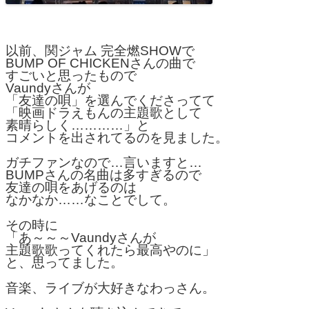
以前、関ジャム 完全燃SHOWで
BUMP OF CHICKENさんの曲で
すごいと思ったもので
Vaundyさんが
「友達の唄」を選んでくださってて
「映画ドラえもんの主題歌として
素晴らしく…………」と
コメントを出されてるのを見ました。
ガチファンなので…言いますと…
BUMPさんの名曲は多すぎるので
友達の唄をあげるのは
なかなか……なことでして。
その時に
「あ～～～Vaundyさんが
主題歌歌ってくれたら最高やのに」
と、思ってました。
音楽、ライブが大好きなわっさん。