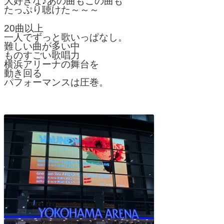
大好きな♪あの曲もこの曲も
たっぷり聴けた～～～
20曲以上
一人でずっと歌いっぱなし。
難しい曲が多い中
ものすごい歌唱力
横浜アリーナの舞台を
動き回る
パフォーマンスは圧巻。