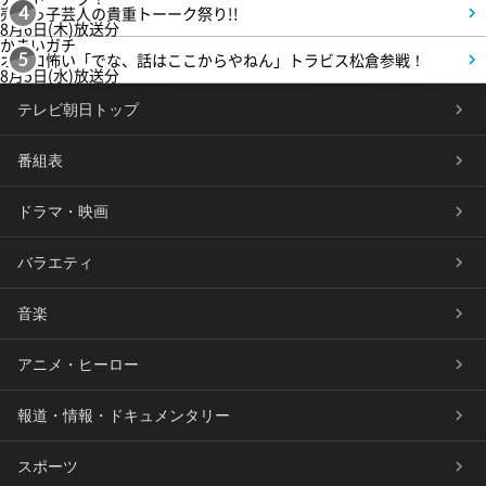
売れっ子芸人の貴重トーーク祭り!!
4
8月6日(木)放送分
かまいガチ
オモロ怖い「でな、話はここからやねん」トラビス松倉参戦！
5
8月5日(水)放送分
テレビ朝日トップ
番組表
ドラマ・映画
バラエティ
音楽
アニメ・ヒーロー
報道・情報・ドキュメンタリー
スポーツ